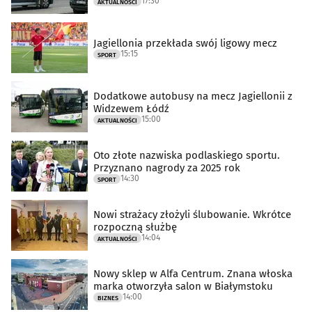
17:30
AKTUALNOŚCI
Jagiellonia przekłada swój ligowy mecz
15:15
SPORT
Dodatkowe autobusy na mecz Jagiellonii z
Widzewem Łódź
15:00
AKTUALNOŚCI
Oto złote nazwiska podlaskiego sportu.
Przyznano nagrody za 2025 rok
14:30
SPORT
Nowi strażacy złożyli ślubowanie. Wkrótce
rozpoczną służbę
14:04
AKTUALNOŚCI
Nowy sklep w Alfa Centrum. Znana włoska
marka otworzyła salon w Białymstoku
14:00
BIZNES