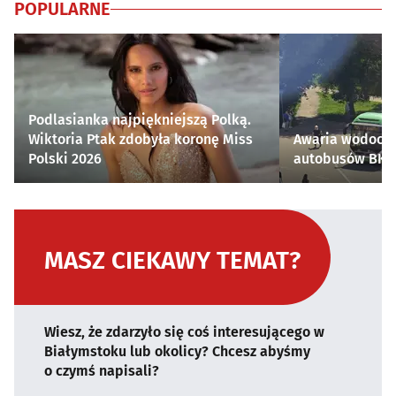
POPULARNE
Podlasianka najpiękniejszą Polką.
Wiktoria Ptak zdobyła koronę Miss
Awaria wodocią
Polski 2026
autobusów BKM 
MASZ CIEKAWY TEMAT?
Wiesz, że zdarzyło się coś interesującego w
Białymstoku lub okolicy? Chcesz abyśmy
o czymś napisali?