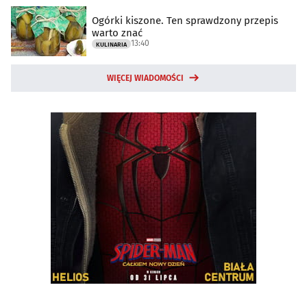
Ogórki kiszone. Ten sprawdzony przepis
warto znać
13:40
KULINARIA
WIĘCEJ WIADOMOŚCI