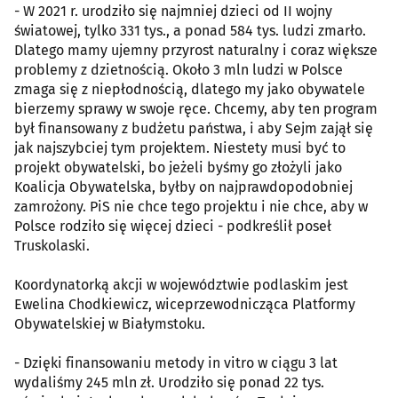
- W 2021 r. urodziło się najmniej dzieci od II wojny
światowej, tylko 331 tys., a ponad 584 tys. ludzi zmarło.
Dlatego mamy ujemny przyrost naturalny i coraz większe
problemy z dzietnością. Około 3 mln ludzi w Polsce
zmaga się z niepłodnością, dlatego my jako obywatele
bierzemy sprawy w swoje ręce. Chcemy, aby ten program
był finansowany z budżetu państwa, i aby Sejm zajął się
jak najszybciej tym projektem. Niestety musi być to
projekt obywatelski, bo jeżeli byśmy go złożyli jako
Koalicja Obywatelska, byłby on najprawdopodobniej
zamrożony. PiS nie chce tego projektu i nie chce, aby w
Polsce rodziło się więcej dzieci - podkreślił poseł
Truskolaski.
Koordynatorką akcji w województwie podlaskim jest
Ewelina Chodkiewicz, wiceprzewodnicząca Platformy
Obywatelskiej w Białymstoku.
- Dzięki finansowaniu metody in vitro w ciągu 3 lat
wydaliśmy 245 mln zł. Urodziło się ponad 22 tys.