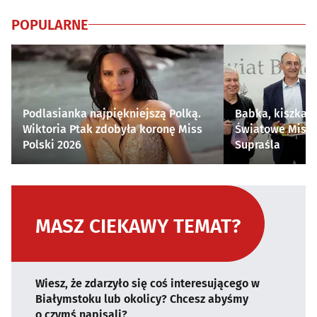
POPULARNE
Podlasianka najpiękniejszą Polką.
Babka, kiszka i
Wiktoria Ptak zdobyła koronę Miss
Światowe Mistr
Polski 2026
Supraśla
MASZ CIEKAWY TEMAT?
Wiesz, że zdarzyło się coś interesującego w
Białymstoku lub okolicy? Chcesz abyśmy
o czymś napisali?