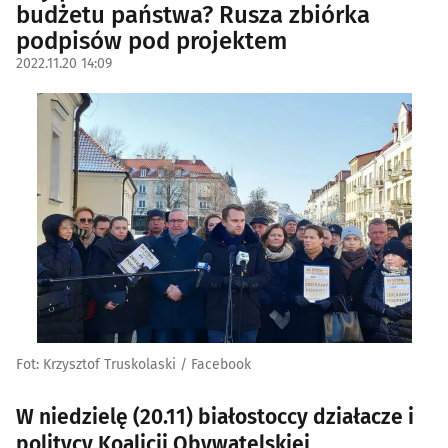
budżetu państwa? Rusza zbiórka
podpisów pod projektem
2022.11.20 14:09
Fot: Krzysztof Truskolaski / Facebook
W niedzielę (20.11) białostoccy działacze i
politycy Koalicji Obywatelskiej