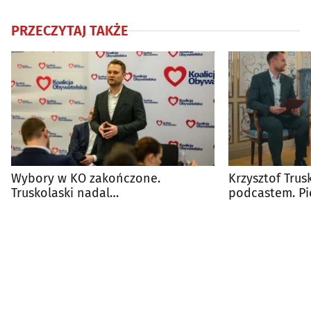
PRZECZYTAJ TAKŻE
Wybory w KO zakończone.
Krzysztof Trus
Truskolaski nadal
podcastem. Pi
przewodniczącym w regionie
jego ojciec