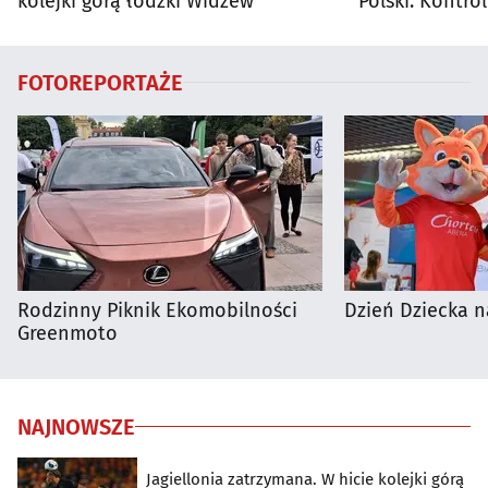
kolejki górą łódzki Widzew
Polski. Kontro
trwają
FOTOREPORTAŻE
Rodzinny Piknik Ekomobilności
Dzień Dziecka n
Greenmoto
NAJNOWSZE
Jagiellonia zatrzymana. W hicie kolejki górą