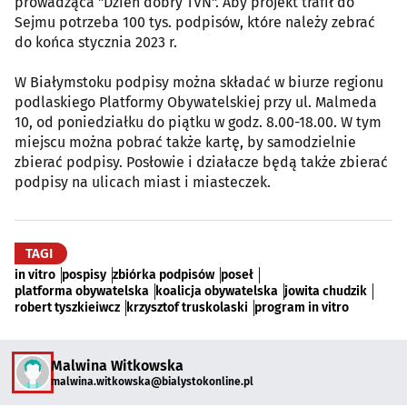
prowadząca "Dzień dobry TVN". Aby projekt trafił do
Sejmu potrzeba 100 tys. podpisów, które należy zebrać
do końca stycznia 2023 r.
W Białymstoku podpisy można składać w biurze regionu
podlaskiego Platformy Obywatelskiej przy ul. Malmeda
10, od poniedziałku do piątku w godz. 8.00-18.00. W tym
miejscu można pobrać także kartę, by samodzielnie
zbierać podpisy. Posłowie i działacze będą także zbierać
podpisy na ulicach miast i miasteczek.
TAGI
in vitro
pospisy
zbiórka podpisów
poseł
platforma obywatelska
koalicja obywatelska
jowita chudzik
robert tyszkieiwcz
krzysztof truskolaski
program in vitro
Malwina Witkowska
malwina.witkowska@bialystokonline.pl