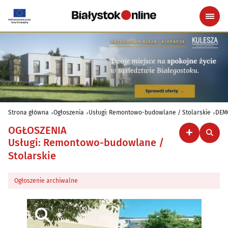
Strona główna
Ogłoszenia
Usługi: Remontowo-budowlane / Stolarskie
DEM
OGŁOSZENIA
Usługi: Remontowo-budowlane /
Stolarskie
Ogłoszenie archiwalne