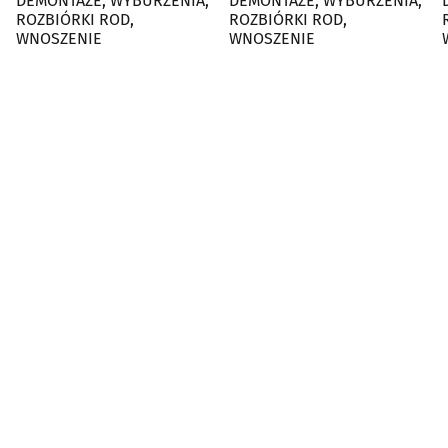
DEMONTAŻE, WYBURZENIA,
DEMONTAŻE, WYBURZENIA,
D
ROZBIÓRKI ROD,
ROZBIÓRKI ROD,
WNOSZENIE
WNOSZENIE