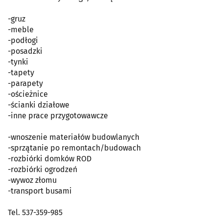
-gruz
-meble
-podłogi
-posadzki
-tynki
-tapety
-parapety
-ościeżnice
-ścianki działowe
-inne prace przygotowawcze
-wnoszenie materiałów budowlanych
-sprzątanie po remontach/budowach
-rozbiórki domków ROD
-rozbiórki ogrodzeń
-wywoz złomu
-transport busami
Tel. 537-359-985