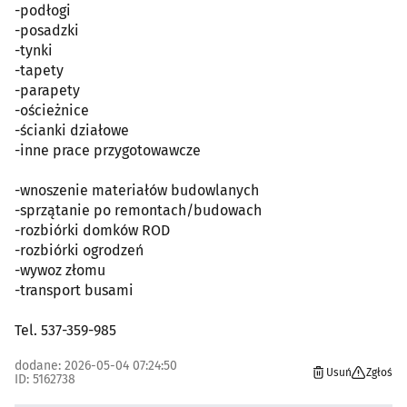
-podłogi
-posadzki
-tynki
-tapety
-parapety
-ościeżnice
-ścianki działowe
-inne prace przygotowawcze
-wnoszenie materiałów budowlanych
-sprzątanie po remontach/budowach
-rozbiórki domków ROD
-rozbiórki ogrodzeń
-wywoz złomu
-transport busami
Tel. 537-359-985
dodane: 2026-05-04 07:24:50
Usuń
Zgłoś
ID: 5162738