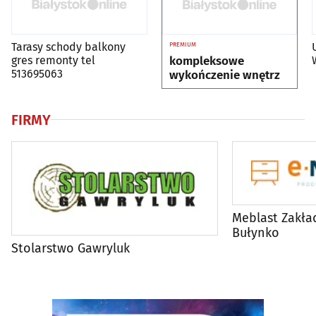
Tarasy schody balkony
PREMIUM
gres remonty tel
kompleksowe
513695063
wykończenie wnętrz
FIRMY
Meblast Zakład
Bułynko
Stolarstwo Gawryluk