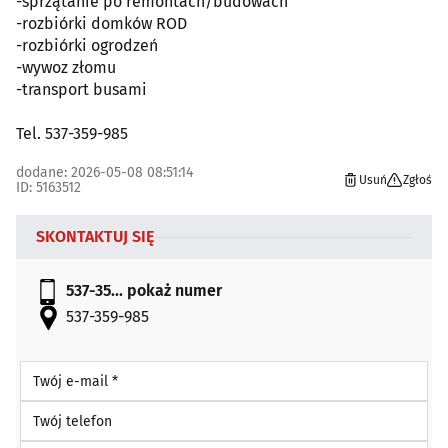
-sprzątanie po remontach/budowach
-rozbiórki domków ROD
-rozbiórki ogrodzeń
-wywoz złomu
-transport busami
Tel. 537-359-985
dodane: 2026-05-08 08:51:14
Usuń
Zgłoś
ID: 5163512
SKONTAKTUJ SIĘ
537-35...
pokaż numer
537-359-985
Twój e-mail *
Twój telefon