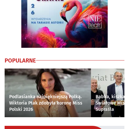
POPULARNE
Podlasianka najpiękniejszą Polką.
Babka, kiszka i
Wiktoria Ptak zdobyła koronę Miss
Światowe Mistr
Polski 2026
Supraśla