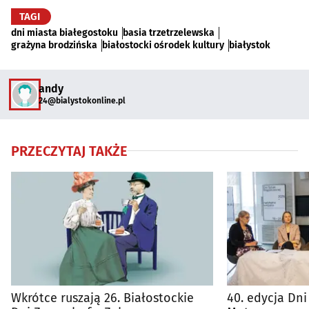
TAGI
dni miasta białegostoku
basia trzetrzelewska
grażyna brodzińska
białostocki ośrodek kultury
białystok
andy
24@bialystokonline.pl
PRZECZYTAJ TAKŻE
Wkrótce ruszają 26. Białostockie
40. edycja Dni