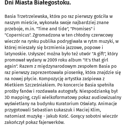
Dni Miasta Białegostoku.
Basia Trzetrzelewska, która po raz pierwszy gościła w
naszym mieście, wykonała swoje najbardziej znane
przeboje, m.in. "Time and tide", "Promises" i
"Copernicus". Zgromadzona w ten chłodny czerwcowy
wieczór na rynku publika podrygiwała w rytm muzyki, w
której mieszały się brzmienia jazzowe, popowe i
latynoskie. Usłyszeć można było też utwór "A gift", który
promował wydany w 2009 roku album "It's that girl
again". Razem z międzynarodowym zespołem Basia po
raz pierwszy zaprezentowała piosenkę, która znajdzie się
na nowej płycie. Kompozycję artystka zaśpiewa z
Mietkiem Szcześniakiem. Po koncercie Basia spełniła
prośby fanów i rozdawała autografy. Niespodzianką był
3D mapping, czyli wielkoformatowy pokaz audiowizualny
wyświetlany na budynku Kuratorium Oświaty. Animacje
przygotowali Sebastian Łukaszuk i Maciej Klim,
natomiast muzykę - Jakub Kość. Gorący sobotni wieczór
zakończył pokaz fajerwerków.