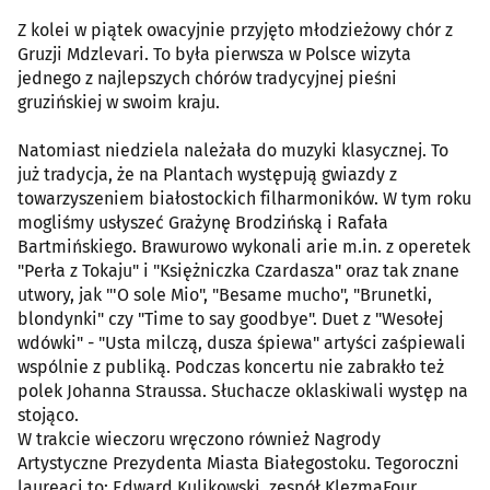
Z kolei w piątek owacyjnie przyjęto młodzieżowy chór z
Gruzji Mdzlevari. To była pierwsza w Polsce wizyta
jednego z najlepszych chórów tradycyjnej pieśni
gruzińskiej w swoim kraju.
Natomiast niedziela należała do muzyki klasycznej. To
już tradycja, że na Plantach występują gwiazdy z
towarzyszeniem białostockich filharmoników. W tym roku
mogliśmy usłyszeć Grażynę Brodzińską i Rafała
Bartmińskiego. Brawurowo wykonali arie m.in. z operetek
"Perła z Tokaju" i "Księżniczka Czardasza" oraz tak znane
utwory, jak "'O sole Mio", "Besame mucho", "Brunetki,
blondynki" czy "Time to say goodbye". Duet z "Wesołej
wdówki" - "Usta milczą, dusza śpiewa" artyści zaśpiewali
wspólnie z publiką. Podczas koncertu nie zabrakło też
polek Johanna Straussa. Słuchacze oklaskiwali występ na
stojąco.
W trakcie wieczoru wręczono również Nagrody
Artystyczne Prezydenta Miasta Białegostoku. Tegoroczni
laureaci to: Edward Kulikowski, zespół KlezmaFour,