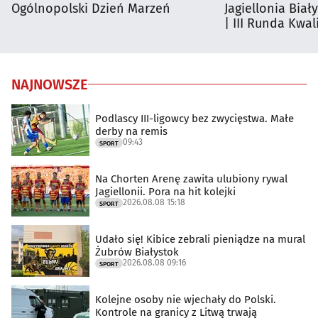
Ogólnopolski Dzień Marzeń
Jagiellonia Biał
| III Runda Kwali
NAJNOWSZE
Podlascy III-ligowcy bez zwycięstwa. Małe
derby na remis
09:43
SPORT
Na Chorten Arenę zawita ulubiony rywal
Jagiellonii. Pora na hit kolejki
2026.08.08 15:18
SPORT
Udało się! Kibice zebrali pieniądze na mural
Żubrów Białystok
2026.08.08 09:16
SPORT
Kolejne osoby nie wjechały do Polski.
Kontrole na granicy z Litwą trwają