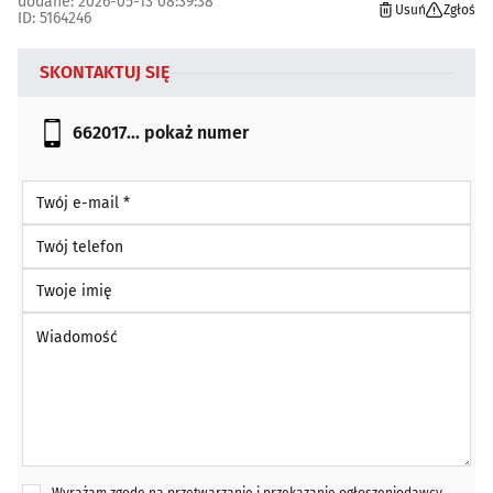
dodane: 2026-05-13 08:39:38
Usuń
Zgłoś
ID: 5164246
SKONTAKTUJ SIĘ
662017...
pokaż numer
Twój e-mail *
Twój telefon
Twoje imię
Wiadomość *