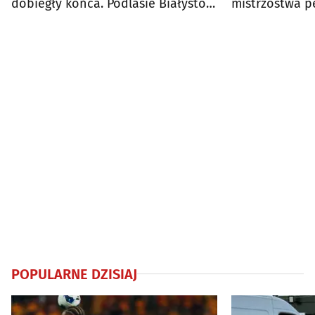
dobiegły końca. Podlasie Białystok
mistrzostwa p
z 9 medalami
POPULARNE DZISIAJ