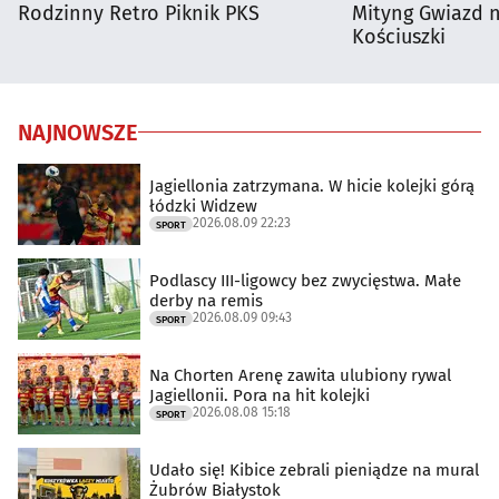
Rodzinny Retro Piknik PKS
Mityng Gwiazd 
Kościuszki
NAJNOWSZE
Jagiellonia zatrzymana. W hicie kolejki górą
łódzki Widzew
2026.08.09 22:23
SPORT
Podlascy III-ligowcy bez zwycięstwa. Małe
derby na remis
2026.08.09 09:43
SPORT
Na Chorten Arenę zawita ulubiony rywal
Jagiellonii. Pora na hit kolejki
2026.08.08 15:18
SPORT
Udało się! Kibice zebrali pieniądze na mural
Żubrów Białystok