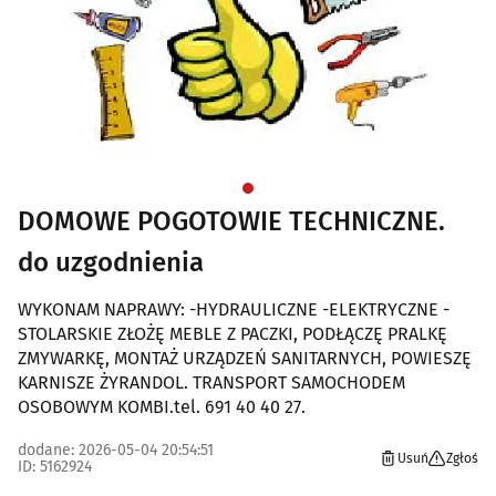
DOMOWE POGOTOWIE TECHNICZNE.
do uzgodnienia
WYKONAM NAPRAWY: -HYDRAULICZNE -ELEKTRYCZNE -
STOLARSKIE ZŁOŻĘ MEBLE Z PACZKI, PODŁĄCZĘ PRALKĘ
ZMYWARKĘ, MONTAŻ URZĄDZEŃ SANITARNYCH, POWIESZĘ
KARNISZE ŻYRANDOL. TRANSPORT SAMOCHODEM
OSOBOWYM KOMBI.tel. 691 40 40 27.
dodane: 2026-05-04 20:54:51
Usuń
Zgłoś
ID: 5162924