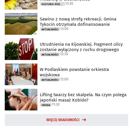
13:30
KULTURA I ROZRYWKA
Sawino z nową strefą rekreacji. Gmina
Tykocin otrzymała dofinansowanie
13:00
AKTUALNOŚCI
Utrudnienia na Kijowskiej. Fragment ulicy
zostanie wyłączony z ruchu drogowego
12:30
AKTUALNOŚCI
W Podlaskiem powstanie orkiestra
wojskowa
12:00
AKTUALNOŚCI
Lifting twarzy bez skalpela. Na czym polega
japoński masaż Kobido?
11:30
URODA
WIĘCEJ WIADOMOŚCI