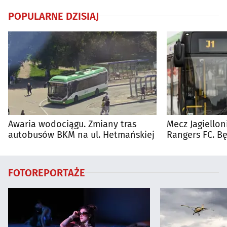
POPULARNE DZISIAJ
Awaria wodociągu. Zmiany tras
Mecz Jagiellon
autobusów BKM na ul. Hetmańskiej
Rangers FC. 
autobusy dla 
FOTOREPORTAŻE