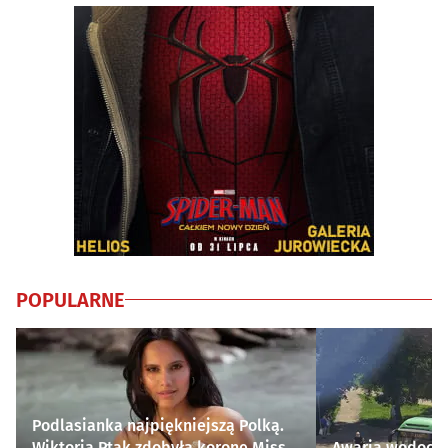
POPULARNE
Podlasianka najpiękniejszą Polką.
Wiktoria Ptak zdobyła koronę Miss
Awaria wodocią