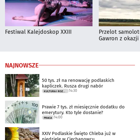
Festiwal Kalejdoskop XXIII
Przelot samolot
Gawron z okazji
NAJNOWSZE
50 tys. zł na renowację podlaskich
kapliczek. Rusza drugi nabór
14:30
KULTURA I ROZRYWKA
Prawie 7 tys. zł miesięcznie dodatku do
emerytury. Kto tyle dostanie?
14:00
PRACA
XXIV Podlaskie Święto Chleba już w
niedzielę w Ciechanowcu