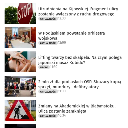
Utrudnienia na Kijowskiej. Fragment ulicy
zostanie wyłączony z ruchu drogowego
12:30
AKTUALNOŚCI
W Podlaskiem powstanie orkiestra
wojskowa
12:00
AKTUALNOŚCI
Lifting twarzy bez skalpela. Na czym polega
japoński masaż Kobido?
11:30
URODA
2 mln zł dla podlaskich OSP. Strażacy kupią
sprzęt, mundury i defibrylatory
11:00
AKTUALNOŚCI
Zmiany na Akademickiej w Białymstoku.
Ulica zostanie zamknięta
10:34
AKTUALNOŚCI