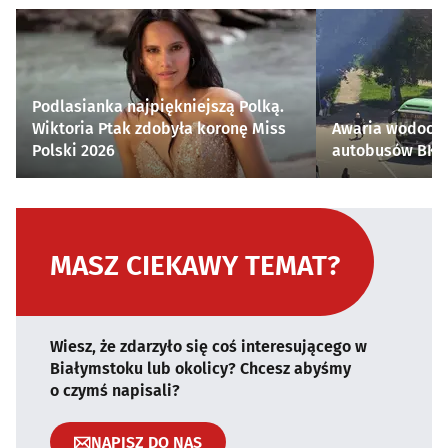
Podlasianka najpiękniejszą Polką.
Wiktoria Ptak zdobyła koronę Miss
Awaria wodocią
Polski 2026
autobusów BKM 
MASZ CIEKAWY TEMAT?
Wiesz, że zdarzyło się coś interesującego w
Białymstoku lub okolicy? Chcesz abyśmy
o czymś napisali?
NAPISZ DO NAS