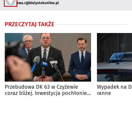
ewa.r@bialystokonline.pl
PRZECZYTAJ TAKŻE
Przebudowa DK 63 w Czyżewie
Wypadek na DK
coraz bliżej. Inwestycja pochłonie
ranne
75 mln zł