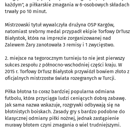
każdym", a piłkarskie zmagania w 6-osobowych składach
trwały po 10 minut.
Mistrzowski tytuł wywalczyła drużyna OSP Kargów,
natomiast srebrny medal przypadł ekipie Torfowy DrTusz
Białystok, która na imprezie zorganizowanej nad
Zalewem Żary zanotowała 3 remisy i 1 zwycięstwo.
2. miejsce na tegorocznym turnieju to nie jest pierwszy
sukces zespołu z północno-wschodniej części kraju. W
2015 r. Torfowy DrTusz Białystok przywiózł bowiem złoto z
oficjalnych mistrzostw świata rozegranych w Turcji.
Piłka błotna to coraz bardziej popularna odmiana
futbolu, która przyciąga ludzi ceniących dobrą zabawę.
Jak sama nazwa wskazuje, rozgrywki odbywają się na
błotnistych boiskach. Zasady gry s bardzo podobne do
klasycznej odmiany piłki nożnej, jednak zastąpienie
murawy błotem czyni zmagania o wiel trudniejszymi.