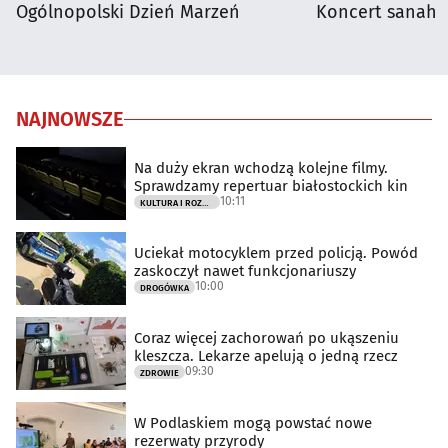
Ogólnopolski Dzień Marzeń
Koncert sanah
NAJNOWSZE
Na duży ekran wchodzą kolejne filmy.
Sprawdzamy repertuar białostockich kin
10:11
KULTURA I ROZRYWKA
Uciekał motocyklem przed policją. Powód
zaskoczył nawet funkcjonariuszy
10:00
DROGÓWKA
Coraz więcej zachorowań po ukąszeniu
kleszcza. Lekarze apelują o jedną rzecz
09:30
ZDROWIE
W Podlaskiem mogą powstać nowe
rezerwaty przyrody