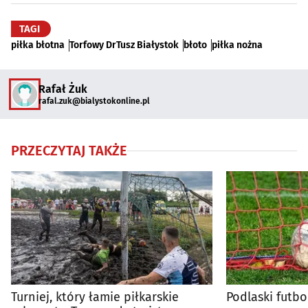
TAGI
piłka błotna
Torfowy DrTusz Białystok
błoto
piłka nożna
Rafał Żuk
rafal.zuk@bialystokonline.pl
PRZECZYTAJ TAKŻE
Turniej, który łamie piłkarskie
Podlaski futbo