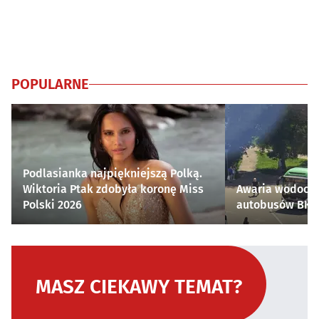
POPULARNE
Podlasianka najpiękniejszą Polką.
Wiktoria Ptak zdobyła koronę Miss
Awaria wodocią
Polski 2026
autobusów BKM 
MASZ CIEKAWY TEMAT?