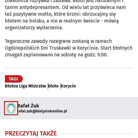
znakomita rozrywka i zabawa. Błoto jest naturalnym i
tanim antydepresantem. Od wielu lat przyświeca nam
też pozytywne motto, które brzmi: obrzucajmy się
błotem na boisku, a nie w realnym świecie - mówią
organizatorzy wydarzenia.
Tegoroczne zawody rozegrane zostaną w ramach
Ogólnopolskich Dni Truskawki w Korycinie. Start błotnych
zmagań zaplanowano na sobotę na godz. 9.00.
TAGI
Błotna Liga Mistrzów
błoto
Korycin
Rafał Żuk
rafal.zuk@bialystokonline.pl
PRZECZYTAJ TAKŻE