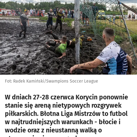
Fot: Radek Kamiński/Swampions Soccer League
W dniach 27-28 czerwca Korycin ponownie
stanie się areną nietypowych rozgrywek
piłkarskich. Błotna Liga Mistrzów to futbol
w najtrudniejszych warunkach - błocie i
wodzie oraz z nieustanną walką o