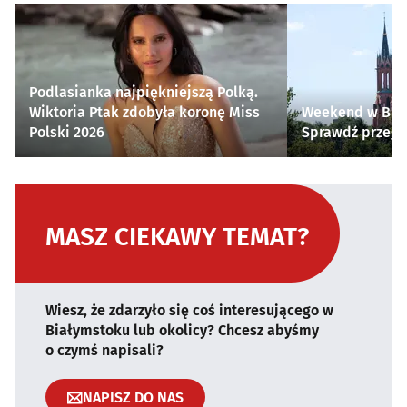
Podlasianka najpiękniejszą Polką.
Wiktoria Ptak zdobyła koronę Miss
Weekend w Biał
Polski 2026
Sprawdź przegl
MASZ CIEKAWY TEMAT?
Wiesz, że zdarzyło się coś interesującego w
Białymstoku lub okolicy? Chcesz abyśmy
o czymś napisali?
NAPISZ DO NAS