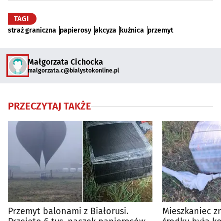
TAGI
straż graniczna
papierosy
akcyza
kuźnica
przemyt
Małgorzata Cichocka
malgorzata.c@bialystokonline.pl
PRZECZYTAJ TAKŻE
Przemyt balonami z Białorusi.
Mieszkaniec z