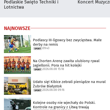
Podlaskie Święto Techniki i
Koncert Muzycz
Lotnictwa
NAJNOWSZE
Podlascy III-ligowcy bez zwycięstwa. Małe
derby na remis
09:43
SPORT
Na Chorten Arenę zawita ulubiony rywal
Jagiellonii. Pora na hit kolejki
2026.08.08 15:18
SPORT
Udało się! Kibice zebrali pieniądze na mural
Żubrów Białystok
2026.08.08 09:16
SPORT
Kolejne osoby nie wjechały do Polski.
Kontrole na granicy z Litwą trwają