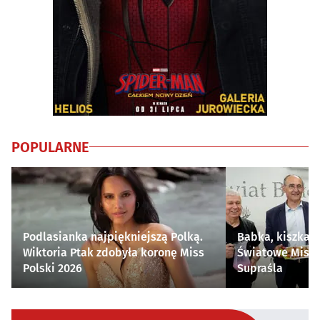
POPULARNE
Podlasianka najpiękniejszą Polką.
Babka, kiszka i
Wiktoria Ptak zdobyła koronę Miss
Światowe Mistr
Polski 2026
Supraśla