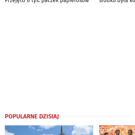
Przejęto 6 tys. paczek papierosów
środku była k
POPULARNE DZISIAJ