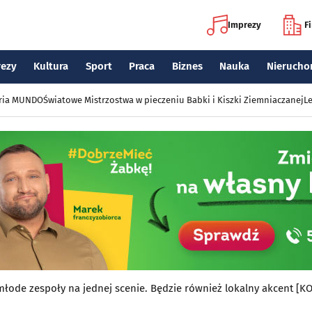
Imprezy
F
rezy
Kultura
Sport
Praca
Biznes
Nauka
Nierucho
eria MUNDO
Światowe Mistrzostwa w pieczeniu Babki i Kiszki Ziemniaczanej
Le
łode zespoły na jednej scenie. Będzie również lokalny akcent [