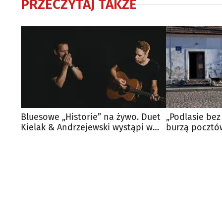
PRZECZYTAJ TAKŻE
Bluesowe „Historie” na żywo. Duet
„Podlasie bez 
Kielak & Andrzejewski wystąpi w
burzą pocztó
Białymstoku