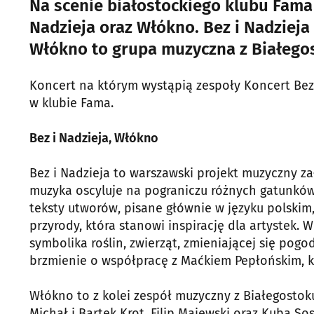
Na scenie białostockiego klubu Fama
Nadzieja oraz Włókno. Bez i Nadziej
Włókno to grupa muzyczna z Białegos
Koncert na którym wystąpią zespoły Koncert Bez 
w klubie Fama.
Bez i Nadzieja, Włókno
Bez i Nadzieja to warszawski projekt muzyczny za
muzyka oscyluje na pograniczu różnych gatunków,
teksty utworów, pisane głównie w języku polskim,
przyrody, która stanowi inspirację dla artystek.
symbolika roślin, zwierząt, zmieniającej się pogod
brzmienie o współpracę z Maćkiem Pepłońskim, kt
Włókno to z kolei zespół muzyczny z Białegostok
Michał i Bartek Krot, Filip Majewski oraz Kuba S