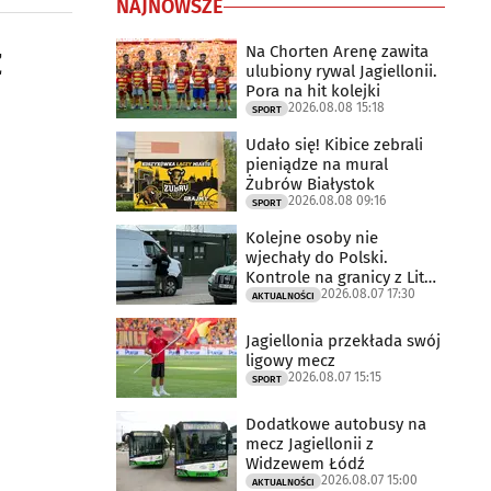
NAJNOWSZE
ż
Na Chorten Arenę zawita
ulubiony rywal Jagiellonii.
Pora na hit kolejki
2026.08.08 15:18
SPORT
Udało się! Kibice zebrali
pieniądze na mural
Żubrów Białystok
2026.08.08 09:16
SPORT
Kolejne osoby nie
wjechały do Polski.
Kontrole na granicy z Litwą
2026.08.07 17:30
trwają
AKTUALNOŚCI
Jagiellonia przekłada swój
ligowy mecz
2026.08.07 15:15
SPORT
Dodatkowe autobusy na
mecz Jagiellonii z
Widzewem Łódź
2026.08.07 15:00
AKTUALNOŚCI