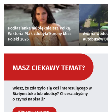
Podlasianka najpiękniejszą Polką.
Wiktoria Ptak zdobyła koronę Miss
Awaria wodocią
Polski 2026
autobusów BKM 
MASZ CIEKAWY TEMAT?
Wiesz, że zdarzyło się coś interesującego w
Białymstoku lub okolicy? Chcesz abyśmy
o czymś napisali?