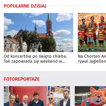
POPULARNE DZISIAJ
Od koncertów po święto chleba.
Na Chorten Ar
Tak zapowiada się weekend w
rywal Jagiellon
regionie
FOTOREPORTAŻE