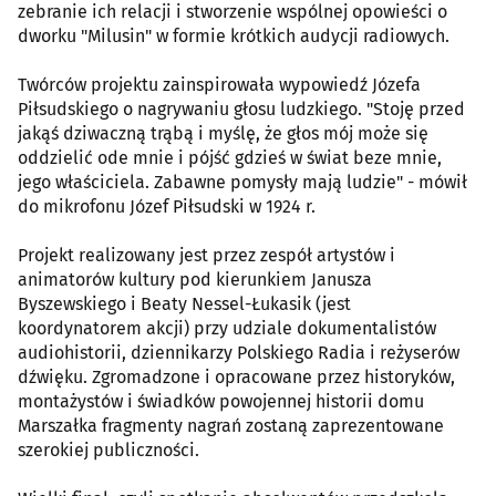
zebranie ich relacji i stworzenie wspólnej opowieści o
dworku "Milusin" w formie krótkich audycji radiowych.
Twórców projektu zainspirowała wypowiedź Józefa
Piłsudskiego o nagrywaniu głosu ludzkiego. "Stoję przed
jakąś dziwaczną trąbą i myślę, że głos mój może się
oddzielić ode mnie i pójść gdzieś w świat beze mnie,
jego właściciela. Zabawne pomysły mają ludzie" - mówił
do mikrofonu Józef Piłsudski w 1924 r.
Projekt realizowany jest przez zespół artystów i
animatorów kultury pod kierunkiem Janusza
Byszewskiego i Beaty Nessel-Łukasik (jest
koordynatorem akcji) przy udziale dokumentalistów
audiohistorii, dziennikarzy Polskiego Radia i reżyserów
dźwięku. Zgromadzone i opracowane przez historyków,
montażystów i świadków powojennej historii domu
Marszałka fragmenty nagrań zostaną zaprezentowane
szerokiej publiczności.