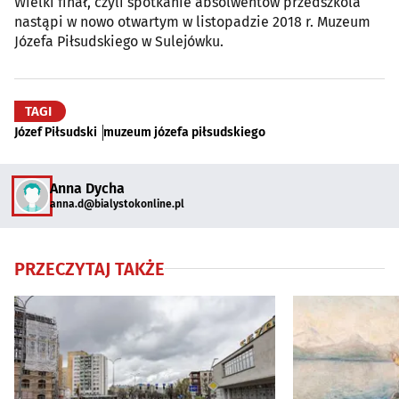
Wielki finał, czyli spotkanie absolwentów przedszkola
nastąpi w nowo otwartym w listopadzie 2018 r. Muzeum
Józefa Piłsudskiego w Sulejówku.
TAGI
Józef Piłsudski
muzeum józefa piłsudskiego
Anna Dycha
anna.d@bialystokonline.pl
PRZECZYTAJ TAKŻE