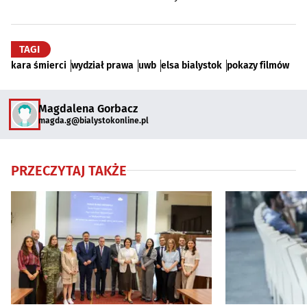
TAGI
kara śmierci
wydział prawa
uwb
elsa bialystok
pokazy filmów
Magdalena Gorbacz
magda.g@bialystokonline.pl
PRZECZYTAJ TAKŻE