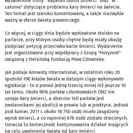
wyświetlone filmy: "Kapelan Domu Śmierci" oraz "W
całunie" dotyczące problemu kary śmierci na świecie.
Ten temat jest szeroko komentowany, a także niezwykle
ważny w sferze świata prawniczego.
Co więcej, w ciągu dnia będzie wystawione stoisko na
parterze, przy którym osoby chętne będą miały okazję
podpisać petycję przeciwko karze śmierci. Wydarzenie
jest organizowane przy współpracy z Grupą "Horyzont"
związaną z Helsińską Fundacją Praw Człowieka.
Jak podaje Amnesty International, w ostatnim roku 20
spośród 198 krajów świata w dalszym ciągu wykonywało
egzekucje - to o ponad jedną trzecią mniej niż jeszcze 10
lat temu. Około 90% państw członkowskich ONZ nie
uznaje kary śmierci, a obecnie 140 państw jest
zwolennikami jej abolicji w prawie lub w praktyce. Jednak
pod koniec 2011 r. około 18 750 osób miało zasądzony
wyrok śmierci, a co najmniej 676 osób zostało straconych.
Oznacza to konieczność kontynuowania działań mających
na celu uwolnienie świata od kary śmierci.