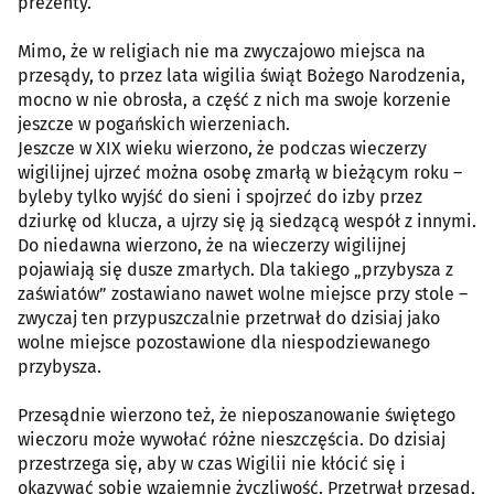
prezenty.
Mimo, że w religiach nie ma zwyczajowo miejsca na
przesądy, to przez lata wigilia świąt Bożego Narodzenia,
mocno w nie obrosła, a część z nich ma swoje korzenie
jeszcze w pogańskich wierzeniach.
Jeszcze w XIX wieku wierzono, że podczas wieczerzy
wigilijnej ujrzeć można osobę zmarłą w bieżącym roku –
byleby tylko wyjść do sieni i spojrzeć do izby przez
dziurkę od klucza, a ujrzy się ją siedzącą wespół z innymi.
Do niedawna wierzono, że na wieczerzy wigilijnej
pojawiają się dusze zmarłych. Dla takiego „przybysza z
zaświatów” zostawiano nawet wolne miejsce przy stole –
zwyczaj ten przypuszczalnie przetrwał do dzisiaj jako
wolne miejsce pozostawione dla niespodziewanego
przybysza.
Przesądnie wierzono też, że nieposzanowanie świętego
wieczoru może wywołać różne nieszczęścia. Do dzisiaj
przestrzega się, aby w czas Wigilii nie kłócić się i
okazywać sobie wzajemnie życzliwość. Przetrwał przesąd,