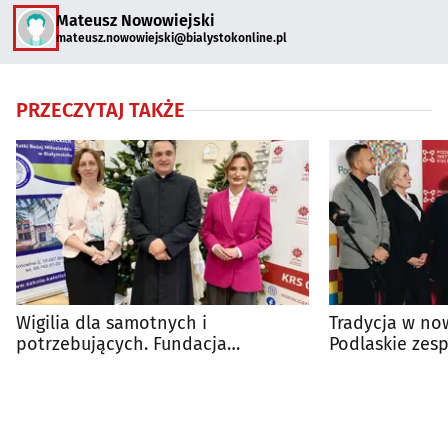
Mateusz Nowowiejski
mateusz.nowowiejski@bialystokonline.pl
PRZECZYTAJ TAKŻE
Wigilia dla samotnych i
Tradycja w no
potrzebujących. Fundacja
Podlaskie zes
poszukuje wolontariuszy
dostępne onli