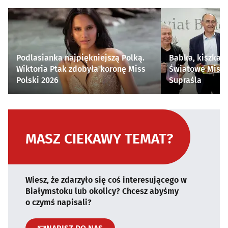
Podlasianka najpiękniejszą Polką.
Babka, kiszka i
Wiktoria Ptak zdobyła koronę Miss
Światowe Mistr
Polski 2026
Supraśla
MASZ CIEKAWY TEMAT?
Wiesz, że zdarzyło się coś interesującego w
Białymstoku lub okolicy? Chcesz abyśmy
o czymś napisali?