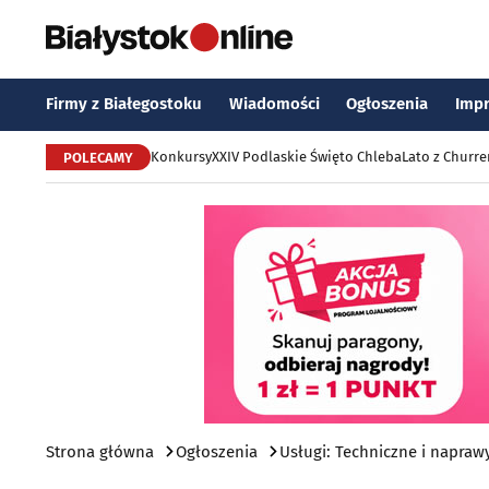
Firmy z Białegostoku
Wiadomości
Ogłoszenia
Imp
Konkursy
XXIV Podlaskie Święto Chleba
Lato z Churr
POLECAMY
Strona główna
Ogłoszenia
Usługi: Techniczne i napraw