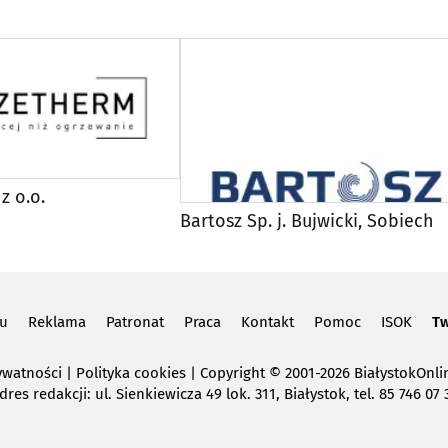
z o.o.
Bartosz Sp. j. Bujwicki, Sobiech
lu
Reklama
Patronat
Praca
Kontakt
Pomoc
ISOK
Tw
ywatności
|
Polityka cookies
Copyright
© 2001-2026 BiałystokOnlin
dres redakcji: ul. Sienkiewicza 49 lok. 311, Białystok, tel. 85 746 07 