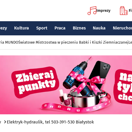
Imprezy
F
rezy
Kultura
Sport
Praca
Biznes
Nauka
Nierucho
eria MUNDO
Światowe Mistrzostwa w pieczeniu Babki i Kiszki Ziemniaczanej
Le
y
Elektryk-hydraulik, tel 503-391-530 Białystok