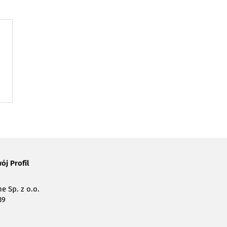
ój Profil
e Sp. z o.o.
39