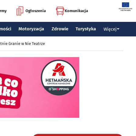
irmy
Ogłoszenia
Komunikacja
mości
Motoryzacja
Zdrowie
Turystyka
Więcej
tnie Granie w Nie Teatrze