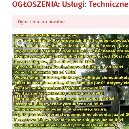
OGŁOSZENIA
:
Usługi: Techniczne
Ogłoszenie archiwalne