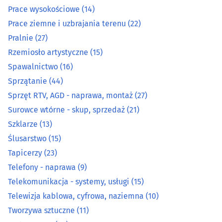
Prace wysokościowe
(14)
Organizacja eventów, wesel i bankietów
(12)
Prace ziemne i uzbrajania terenu
(22)
Ostrzenie narzędzi
(3)
Pralnie
(27)
Rzemiosło artystyczne
(15)
Pieczątki
(7)
Spawalnictwo
(16)
Sprzątanie
(44)
Piekarnie
(14)
Sprzęt RTV, AGD - naprawa, montaż
(27)
Surowce wtórne - skup, sprzedaż
(21)
Pisanie, edycja i korekta tekstów
(1)
Szklarze
(13)
Podnośniki, transportery
(15)
Ślusarstwo
(15)
Tapicerzy
(23)
Pogrzebowe zakłady
(21)
Telefony - naprawa
(9)
Telekomunikacja - systemy, usługi
(15)
Prace drogowe i kolejowe
(12)
Telewizja kablowa, cyfrowa, naziemna
(10)
Tworzywa sztuczne
(11)
Prace wodne i melioracyjne
(7)