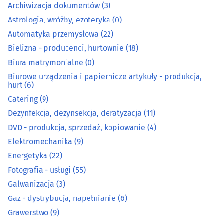
Archiwizacja dokumentów
(3)
Astrologia, wróżby, ezoteryka
(0)
Fotografia - usługi
(55)
Automatyka przemysłowa
(22)
Galwanizacja
(3)
Bielizna - producenci, hurtownie
(18)
Biura matrymonialne
(0)
Gaz - dystrybucja, napełnianie
(6)
Biurowe urządzenia i papiernicze artykuły - produkcja,
hurt
(6)
Grawerstwo
(9)
Catering
(9)
Dezynfekcja, dezynsekcja, deratyzacja
(11)
Introligatornie
(4)
DVD - produkcja, sprzedaż, kopiowanie
(4)
Elektromechanika
(9)
Kamieniarze
(31)
Energetyka
(22)
Fotografia - usługi
(55)
Klucze - dorabianie
(12)
Galwanizacja
(3)
Kominiarze
(8)
Gaz - dystrybucja, napełnianie
(6)
Grawerstwo
(9)