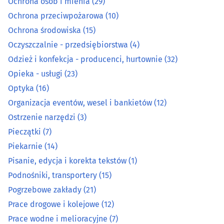
Ochrona osób i mienia
(29)
Mleko i produkty mleczne - producenci, hurtownie
(1)
Ochrona przeciwpożarowa
(10)
Ochrona środowiska
(15)
Mrożonki
(4)
Oczyszczalnie - przedsiębiorstwa
(4)
Ochrona osób i mienia
(29)
Odzież i konfekcja - producenci, hurtownie
(32)
Opieka - usługi
(23)
Ochrona przeciwpożarowa
(10)
Optyka
(16)
Organizacja eventów, wesel i bankietów
(12)
Ochrona środowiska
(15)
Ostrzenie narzędzi
(3)
Pieczątki
(7)
Oczyszczalnie - przedsiębiorstwa
(4)
Piekarnie
(14)
Odzież i konfekcja - producenci, hurtownie
(32)
Pisanie, edycja i korekta tekstów
(1)
Podnośniki, transportery
(15)
Opieka - usługi
(23)
Pogrzebowe zakłady
(21)
Prace drogowe i kolejowe
(12)
Optyka
(16)
Prace wodne i melioracyjne
(7)