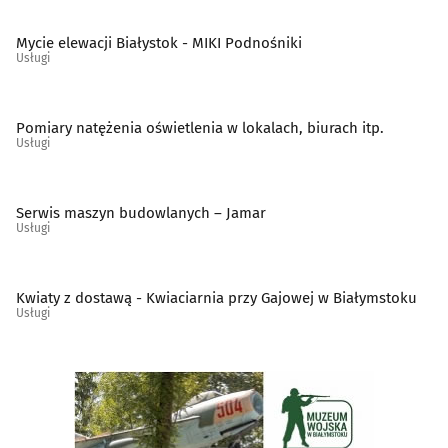
Mycie elewacji Białystok - MIKI Podnośniki
Ślusarstwo
(15)
Usługi
Tapicerzy
(23)
Pomiary natężenia oświetlenia w lokalach, biurach itp.
Usługi
Telefony - naprawa
(9)
Telekomunikacja - systemy, usługi
(15)
Serwis maszyn budowlanych – Jamar
Usługi
Telewizja kablowa, cyfrowa, naziemna
(10)
Kwiaty z dostawą - Kwiaciarnia przy Gajowej w Białymstoku
Tworzywa sztuczne
(11)
Usługi
Weterynarze
(28)
Wideofilmowanie
(20)