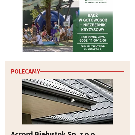
Wody mineralne i napoje - producenci, hurtownie
(4)
Wydawnictwa
(19)
Wyposażenie gastronomii i hoteli
(4)
Wypożyczalnie narzędzi i elektronarzędzi
(5)
Wypożyczanie DVD i video
(4)
POLECAMY
Wywóz nieczystości i śmieci
(9)
Zabytki - konserwacja
(3)
Zwierzęta
(30)
Zwierzęta - szkolenie
(4)
Accord Białystok Sp. z o.o.