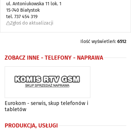
Automatyka przemysłowa
ul. Antoniukowska 11 lok. 1
(22)
15-740 Białystok
tel. 737 454 319
Bielizna - producenci, hurtownie
(18)
Zgłoś do aktualizacji
Biura matrymonialne
(0)
Ilość wyświetleń:
6512
Biurowe urządzenia i papiernicze artykuły - produkcja,
hurt
(6)
ZOBACZ INNE -
TELEFONY - NAPRAWA
Catering
(9)
Dezynfekcja, dezynsekcja, deratyzacja
(11)
DVD - produkcja, sprzedaż, kopiowanie
(4)
Eurokom - serwis, skup telefonów i
tabletów
Elektromechanika
(9)
PRODUKCJA, USŁUGI
Energetyka
(22)