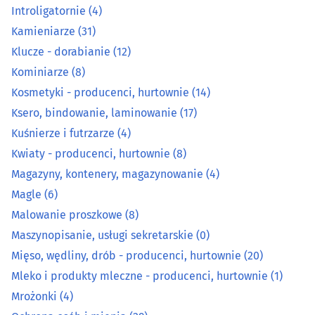
Kosmetyki - producenci, hurtownie
(14)
Introligatornie
(4)
Kamieniarze
(31)
Ksero, bindowanie, laminowanie
(17)
Klucze - dorabianie
(12)
Kominiarze
(8)
Kuśnierze i futrzarze
(4)
Kosmetyki - producenci, hurtownie
(14)
Kwiaty - producenci, hurtownie
(8)
Ksero, bindowanie, laminowanie
(17)
Kuśnierze i futrzarze
(4)
Magazyny, kontenery, magazynowanie
(4)
Kwiaty - producenci, hurtownie
(8)
Magazyny, kontenery, magazynowanie
(4)
Magle
(6)
Magle
(6)
Malowanie proszkowe
(8)
Malowanie proszkowe
(8)
Maszynopisanie, usługi sekretarskie
(0)
Maszynopisanie, usługi sekretarskie
(0)
Mięso, wędliny, drób - producenci, hurtownie
(20)
Mleko i produkty mleczne - producenci, hurtownie
(1)
Mięso, wędliny, drób - producenci, hurtownie
(20)
Mrożonki
(4)