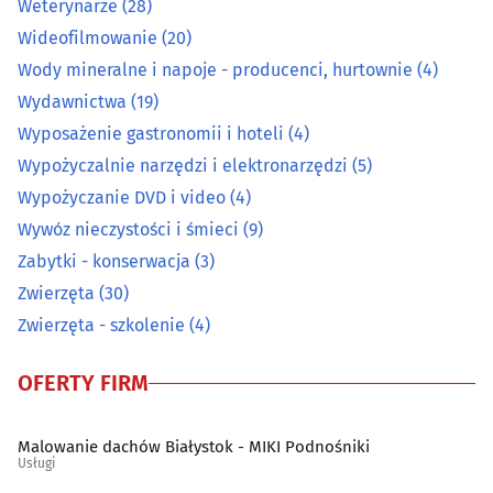
Weterynarze
(28)
Wideofilmowanie
(20)
Prace wysokościowe
(14)
Wody mineralne i napoje - producenci, hurtownie
(4)
Prace ziemne i uzbrajania terenu
(22)
Wydawnictwa
(19)
Wyposażenie gastronomii i hoteli
(4)
Pralnie
(27)
Wypożyczalnie narzędzi i elektronarzędzi
(5)
Wypożyczanie DVD i video
(4)
Rzemiosło artystyczne
(15)
Wywóz nieczystości i śmieci
(9)
Zabytki - konserwacja
(3)
Spawalnictwo
(16)
Zwierzęta
(30)
Sprzątanie
(44)
Zwierzęta - szkolenie
(4)
Sprzęt RTV, AGD - naprawa, montaż
(27)
OFERTY FIRM
Surowce wtórne - skup, sprzedaż
(21)
Malowanie dachów Białystok - MIKI Podnośniki
Usługi
Szklarze
(13)