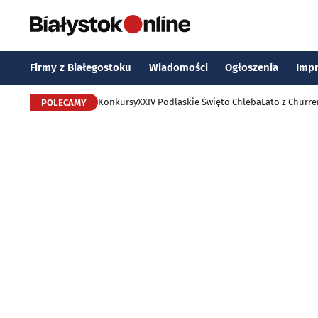
Firmy z Białegostoku
Wiadomości
Ogłoszenia
Imp
Konkursy
XXIV Podlaskie Święto Chleba
Lato z Churr
POLECAMY