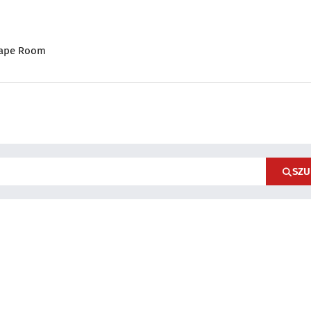
ape Room
SZU