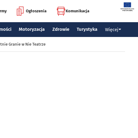
irmy
Ogłoszenia
Komunikacja
mości
Motoryzacja
Zdrowie
Turystyka
Więcej
tnie Granie w Nie Teatrze