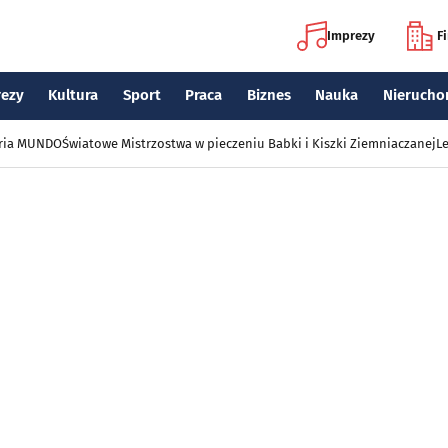
Imprezy
F
rezy
Kultura
Sport
Praca
Biznes
Nauka
Nierucho
eria MUNDO
Światowe Mistrzostwa w pieczeniu Babki i Kiszki Ziemniaczanej
Le