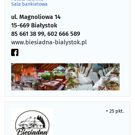
Salon VR
(1)
Sala bankietowa
ul. Magnoliowa 14
Sporty motorowe
(0)
15-669 Białystok
Strzelnica
(0)
85 661 38 99, 602 666 589
www.biesiadna-bialystok.pl
Warsztaty kulinarne
(3)
Zespół muzyczny
(0)
+ 25 pkt.