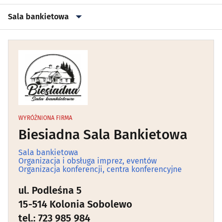
Sala bankietowa
Artystyczne agencje
(5)
Atrakcje dla dzieci
(46)
Bilard
(4)
Dj na wesele
(0)
WYRÓŻNIONA FIRMA
Biesiadna Sala Bankietowa
Domek imprezowy
(0)
Sala bankietowa
Organizacja i obsługa imprez, eventów
Dyskoteka
(5)
Organizacja konferencji, centra konferencyjne
ul. Podleśna 5
Escape Room
(0)
15-514 Kolonia Sobolewo
tel.: 723 985 984
Golf
(0)