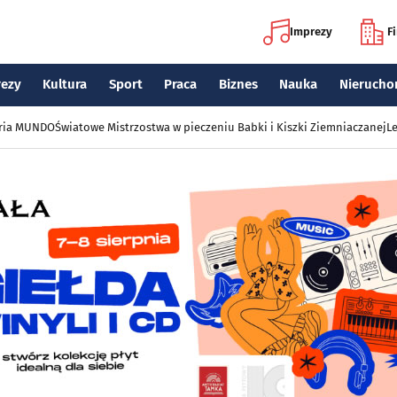
Imprezy
F
rezy
Kultura
Sport
Praca
Biznes
Nauka
Nierucho
eria MUNDO
Światowe Mistrzostwa w pieczeniu Babki i Kiszki Ziemniaczanej
Le