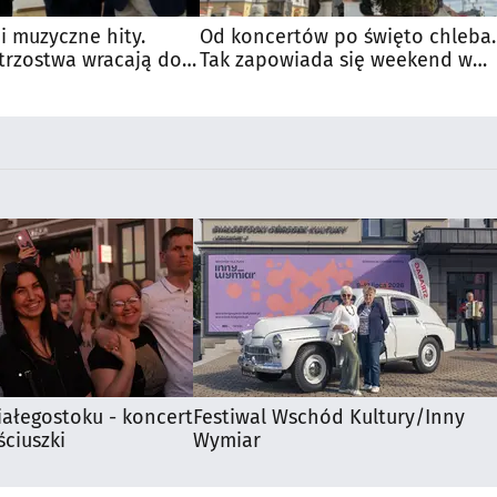
 i muzyczne hity.
Od koncertów po święto chleba.
trzostwa wracają do
Tak zapowiada się weekend w
regionie
iałegostoku - koncert
Festiwal Wschód Kultury/Inny
ciuszki
Wymiar