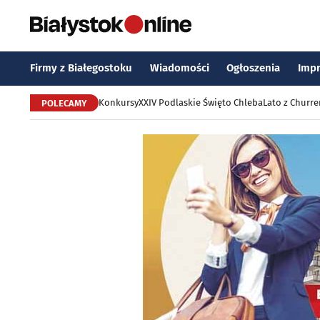
Firmy z Białegostoku
Wiadomości
Ogłoszenia
Imp
Konkursy
XXIV Podlaskie Święto Chleba
Lato z Churr
POLECAMY