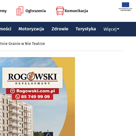
irmy
Ogłoszenia
Komunikacja
mości
Motoryzacja
Zdrowie
Turystyka
Więcej
tnie Granie w Nie Teatrze