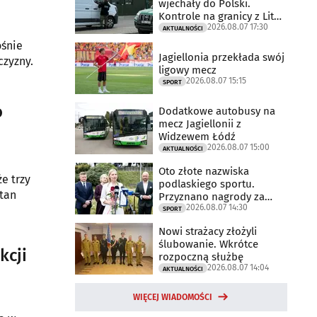
wjechały do Polski.
Kontrole na granicy z Litwą
2026.08.07 17:30
trwają
AKTUALNOŚCI
ośnie
Jagiellonia przekłada swój
czyzny.
ligowy mecz
2026.08.07 15:15
SPORT
o
Dodatkowe autobusy na
mecz Jagiellonii z
Widzewem Łódź
2026.08.07 15:00
AKTUALNOŚCI
Oto złote nazwiska
e trzy
podlaskiego sportu.
tan
Przyznano nagrody za
2026.08.07 14:30
2025 rok
SPORT
Nowi strażacy złożyli
ślubowanie. Wkrótce
kcji
rozpoczną służbę
2026.08.07 14:04
AKTUALNOŚCI
WIĘCEJ WIADOMOŚCI