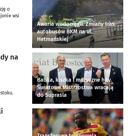
zję o
jonie wsi
Awaria wodociągu. Zmiany tras
autobusów BKM na ul.
Hetmańskiej
ody na
Babka, kiszka i muzyczne hity.
Światowe Mistrzostwa wracają
stoku.
do Supraśla
i
Transferowa telenowela