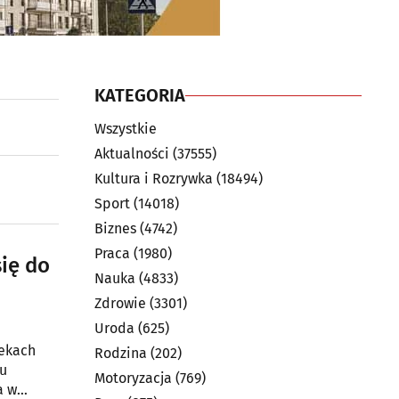
KATEGORIA
Wszystkie
Aktualności
(37555)
Kultura i Rozrywka
(18494)
Sport
(14018)
Biznes
(4742)
Praca
(1980)
się do
Nauka
(4833)
Zdrowie
(3301)
Uroda
(625)
zekach
Rodzina
(202)
nu
Motoryzacja
(769)
a w