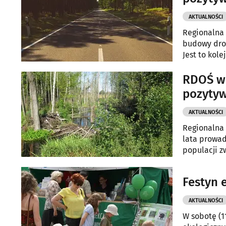
AKTUALNOŚCI
Regionalna
budowy drog
Jest to kole
RDOŚ w 
pozytyw
AKTUALNOŚCI
Regionalna 
lata prowad
populacji z
Festyn 
AKTUALNOŚCI
W sobotę (1