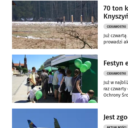
70 ton 
Knyszyń
CIEKAWOSTKI
Już czwartą
prowadzi ak
Festyn 
CIEKAWOSTKI
Już w najbl
raz czwarty
Ochrony Śr
Jest zg
AKTUALNOŚCI