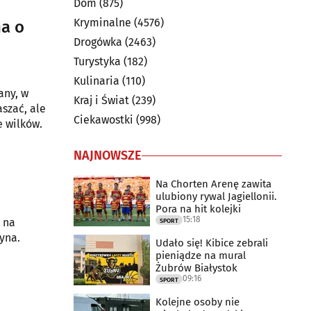
Dom
(875)
Kryminalne
(4576)
a o
Drogówka
(2463)
Turystyka
(182)
Kulinaria
(110)
any, w
Kraj i Świat
(239)
szać, ale
Ciekawostki
(998)
e wilków.
NAJNOWSZE
Na Chorten Arenę zawita
ulubiony rywal Jagiellonii.
Pora na hit kolejki
15:18
 na
SPORT
yna.
Udało się! Kibice zebrali
pieniądze na mural
Żubrów Białystok
09:16
SPORT
Kolejne osoby nie