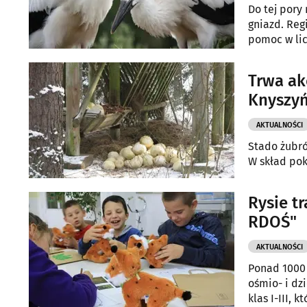
Do tej pory
gniazd. Reg
pomoc w lic
latać i są 
Trwa ak
Knyszyń
AKTUALNOŚCI
Stado żubró
W skład pok
Rysie tr
RDOŚ"
AKTUALNOŚCI
Ponad 1000 
ośmio- i dz
klas I-III, 