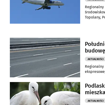
Regionalny 
środowiskow
Topolany, P
Południ
budow
AKTUALNOŚCI
Regionalny 
ekspresowej
Podlask
mieszka
AKTUALNOŚCI