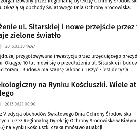
 zorganizowany przez Regionalną Dyrekcję Ochrony Środowisk
. Okazją są obchody Światowego Dnia Ochrony Środowiska.
enie ul. Sitarskiej i nowe przejście przez 
je zielone światło
2016.03.30 14:47
jdłużej przygotowywana inwestycja przez urzędującego prezy
. Okrągłe 10 lat mówi się o przedłużeniu ul. Sitarskiej i budo
d torami. Budowa ma szansę w końcu ruszyć - jest decyzja
wa.
ekologiczny na Rynku Kościuszki. Wiele at
dego
2015.06.13 00:00
uż V edycja obchodów Światowego Dnia Ochrony Środowiska
ych przez Regionalną Dyrekcję Ochrony Środowiska w Białym
06) na Rynku Kościuszki czeka mnóstwo atrakcji.