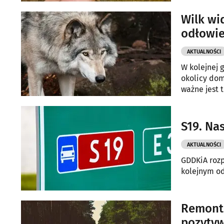
Białymstoku
Wilk wi
odłowie
AKTUALNOŚCI
W kolejnej 
okolicy dom
ważne jest 
S19. Na
AKTUALNOŚCI
GDDKiA roz
kolejnym od
Remont d
pozyty