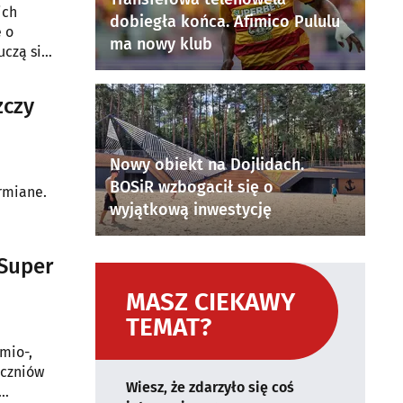
ich
dobiegła końca. Afimico Pululu
 o
ma nowy klub
uczą się
zczy
Nowy obiekt na Dojlidach.
BOSiR wzbogacił się o
rmiane.
wyjątkową inwestycję
"Super
MASZ CIEKAWY
TEMAT?
mio-,
uczniów
Wiesz, że zdarzyło się coś