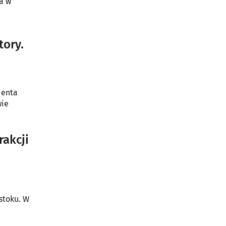
a w
tory.
denta
wie
rakcji
stoku. W