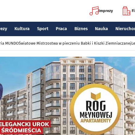
Imprezy
F
rezy
Kultura
Sport
Praca
Biznes
Nauka
Nierucho
eria MUNDO
Światowe Mistrzostwa w pieczeniu Babki i Kiszki Ziemniaczanej
Le