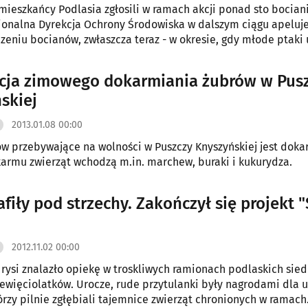
 mieszkańcy Podlasia zgłosili w ramach akcji ponad sto bocian
ionalna Dyrekcja Ochrony Środowiska w dalszym ciągu apeluje
zeniu bocianów, zwłaszcza teraz - w okresie, gdy młode ptaki 
doskonale widoczne w gniazdach.
cja zimowego dokarmiania żubrów w Pus
skiej
2013.01.08 00:00
w przebywające na wolności w Puszczy Knyszyńskiej jest doka
armu zwierząt wchodzą m.in. marchew, buraki i kukurydza.
afiły pod strzechy. Zakończył się projekt 
2012.11.02 00:00
rysi znalazło opiekę w troskliwych ramionach podlaskich sied
iewięciolatków. Urocze, rude przytulanki były nagrodami dla 
którzy pilnie zgłębiali tajemnice zwierząt chronionych w ramach