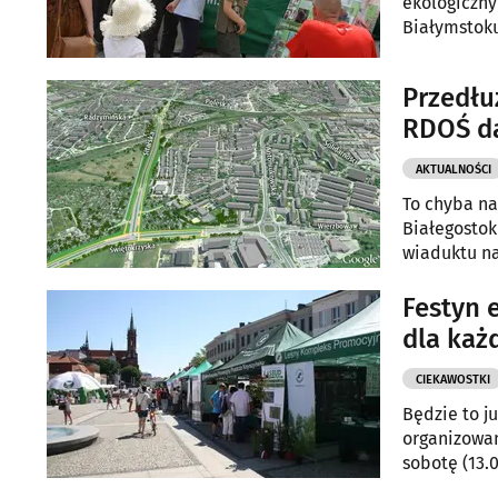
ekologiczny
Białymstoku
Przedłuż
RDOŚ da
AKTUALNOŚCI
To chyba na
Białegostoku
wiaduktu na
środowisko
Festyn 
dla każ
CIEKAWOSTKI
Będzie to j
organizowan
sobotę (13.