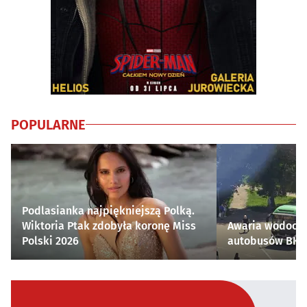
POPULARNE
Podlasianka najpiękniejszą Polką.
Wiktoria Ptak zdobyła koronę Miss
Awaria wodocią
Polski 2026
autobusów BKM 