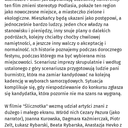
ten film zmieni stereotyp Podlasia, pokaże ten region
jako nowoczesne miejsce, a miasteczko zielone i
ekologiczne. Mieszkańcy będą ukazani jako postępowi, a
jednocześnie bardzo ludzcy. Jeden chce władzy na
stanowisku i pieniędzy, inny snuje plany o dalekich
podróżach, kolejny chciałby choćby chwilowej
namiętności, a jeszcze inny walczy o akceptację i
normalność. Ich historie poznajemy podczas dorocznego
festynu, podczas którego ma być wybierana miss
miejscowości. Scenariusz imprezy skrupulatnie i według
ustalonego z góry scenariusza przygotowują ludzie pani
burmistrz, która ma zamiar kandydować na kolejną
kadencję w wyborach samorządowych. Sytuacja
komplikuje się, gdy niespodziewanie do konkursu zgłasza
się kandydatka, która pozornie nie ma szans na wygraną.
W filmie "Ślicznotka" wezmą udział artyści znani z
dużego i małego ekranu. Wśród nich Cezary Pazura (jako
narrator), Joanna Kurowska, Dagmara Kaźmierczak, Piotr
Zelt, Łukasz Rybarski, Beata Rybarska, Anastazja Hevko z