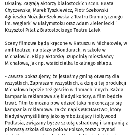
Ukrainy. Zagrają aktorzy białostockich scen: Beata
Chyczewska, Marek Tyszkiewicz, Piotr Szekowski i
Agnieszka Możejko-Szekowska z Teatru Dramatycznego
im. Węgierki w Białymstoku oraz Adam Zieleniecki i
Krzysztof Pilat z Białostockiego Teatru Lalek.
Sceny filmowe będą kręcone w Ratuszu w Michałowie, w
amfiteatrze, na plaży w Bondarach, w szkole w
Michałowie. Ekipę aktorską uzupełnią mieszkańcy
Michałowa, jak np. właścicielka lokalnego sklepu.
- Zawsze pokazujemy, że jesteśmy gminą otwartą dla
wszystkich. Zapraszam wszystkich, a dzięki tej produkcji
Michałowo będzie też gościło w domach innych. Każda
kampania reklamowa się kiedyś kończy, a film będzie
trwał. Film to można powiedzieć taka niekończąca się
kampania reklamowa. Także napis MICHAŁOWO, który
kiedyś wymyśliliśmy jako symbolizujący Hollywood
Podlasia, związany był ze szkołą estradową i kampanią z
pierwszą szkoła disco polo w Polsce, teraz przynosi