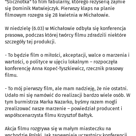
"Ślicznotka" to film fabularny, którego reżyserią zajmie
się Dominik Matwiejczyk. Pierwszy klaps na planie
filmowym rozegra się 28 kwietnia w Michałowie.
W niedzielę (6.03) w Michałowie odbyła się konferencja
prasowa, podczas której twórcy filmu zdradzili niektóre
szczegóły tej produkcji.
- To będzie film o miłości, akceptacji, walce o marzenia i
wartości, o polityce w ujęciu lokalnym – rozpoczęła
konferencję Anna Kopeć-Tyszkiewicz, rzecznik prasowy
filmu.
- To mój pierwszy film, ale mam nadzieję, że nie ostatni.
Udało mi się namówić do realizacji bardzo wiele osób. W
tym burmistrza Marka Nazarko, byśmy razem mogli
zrealizować nasze marzenie – powiedział producent i
współscenarzysta filmu Krzysztof Bałtyk.
Akcja filmu rozgrywa się w małym miasteczku na
wschodzie Polski. Jak zapewniają uczestnicy konferencji