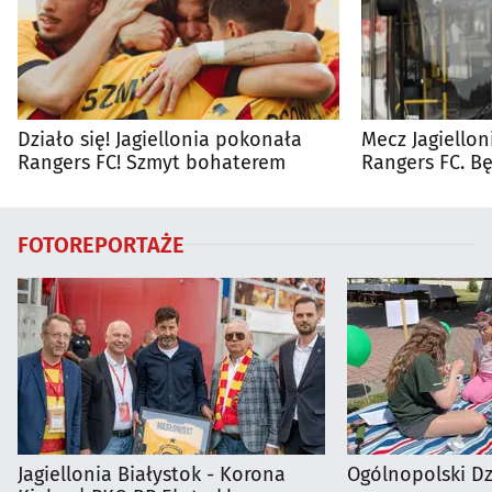
Działo się! Jagiellonia pokonała
Mecz Jagiellon
Rangers FC! Szmyt bohaterem
Rangers FC. 
autobusy dla 
FOTOREPORTAŻE
Jagiellonia Białystok - Korona
Ogólnopolski D