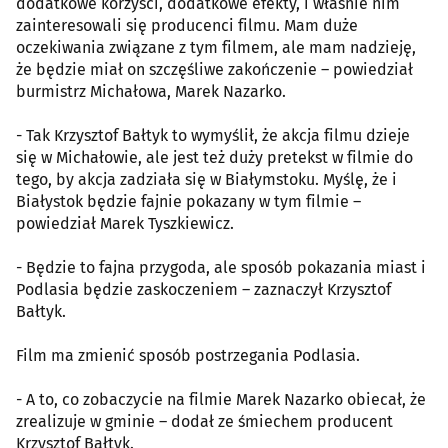
dodatkowe korzyści, dodatkowe efekty, i właśnie nim
zainteresowali się producenci filmu. Mam duże
oczekiwania związane z tym filmem, ale mam nadzieję,
że będzie miał on szczęśliwe zakończenie – powiedział
burmistrz Michałowa, Marek Nazarko.
- Tak Krzysztof Bałtyk to wymyślił, że akcja filmu dzieje
się w Michałowie, ale jest też duży pretekst w filmie do
tego, by akcja zadziała się w Białymstoku. Myślę, że i
Białystok będzie fajnie pokazany w tym filmie –
powiedział Marek Tyszkiewicz.
- Będzie to fajna przygoda, ale sposób pokazania miast i
Podlasia będzie zaskoczeniem – zaznaczył Krzysztof
Bałtyk.
Film ma zmienić sposób postrzegania Podlasia.
- A to, co zobaczycie na filmie Marek Nazarko obiecał, że
zrealizuje w gminie – dodał ze śmiechem producent
Krzysztof Bałtyk.