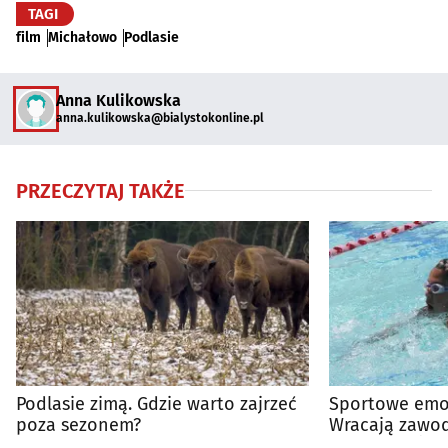
TAGI
film
Michałowo
Podlasie
Anna Kulikowska
anna.kulikowska@bialystokonline.pl
PRZECZYTAJ TAKŻE
Podlasie zimą. Gdzie warto zajrzeć
Sportowe emoc
poza sezonem?
Wracają zawod
Szybkiego Żół