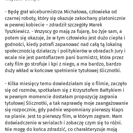
- Będę grał wiceburmistrza Michałowa, człowieka od
czarnej roboty, który się okazuje zakochany platonicznie
w pewnej kobiecie – zdradził szczegóły Marek
Tyszkiewicz. - Wszyscy go mają za fujarę, bo żyje sam, a
potem się okazuje, że w tym człowieku jest dużo ciepła i
godności, kiedy potrafi zapanować nad całą tą lokalną
społecznością działaczy i politykierów w obradach Jury i
wcale nie jest pantoflarzem pani burmistrz, która przez
cały film go strofuje i kpi z niego, a ma bardzo, bardzo
duży wkład w końcowe spełnienie tytułowej ślicznotki.
- Kilka miesięcy temu dowiedziałam się o filmie, zaczęło
się od rozmów, spotkałam się z Krzysztofem Bałtykiem i
w pewnym momencie dostałam propozycję zagrania
tytułowej Ślicznotki, a tak naprawdę moje zaangażowanie
się rozpocznie, gdy padnie wspomniany pierwszy klaps
na planie. Jest to pierwszy film, w którym zagram. Mam
doświadczenie w serialach i zobaczę czym się to różni.
Nie mogę do końca zdradzić, co charakteryzuje moją