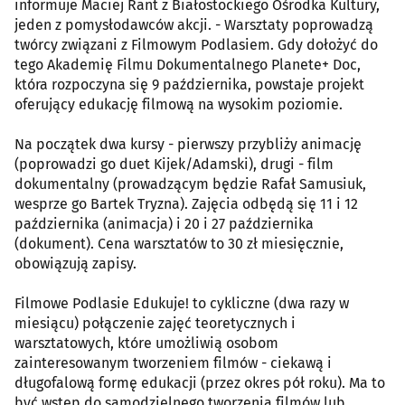
informuje Maciej Rant z Białostockiego Ośrodka Kultury,
jeden z pomysłodawców akcji. - Warsztaty poprowadzą
twórcy związani z Filmowym Podlasiem. Gdy dołożyć do
tego Akademię Filmu Dokumentalnego Planete+ Doc,
która rozpoczyna się 9 października, powstaje projekt
oferujący edukację filmową na wysokim poziomie.
Na początek dwa kursy - pierwszy przybliży animację
(poprowadzi go duet Kijek/Adamski), drugi - film
dokumentalny (prowadzącym będzie Rafał Samusiuk,
wesprze go Bartek Tryzna). Zajęcia odbędą się 11 i 12
października (animacja) i 20 i 27 października
(dokument). Cena warsztatów to 30 zł miesięcznie,
obowiązują zapisy.
Filmowe Podlasie Edukuje! to cykliczne (dwa razy w
miesiącu) połączenie zajęć teoretycznych i
warsztatowych, które umożliwią osobom
zainteresowanym tworzeniem filmów - ciekawą i
długofalową formę edukacji (przez okres pół roku). Ma to
być wstęp do samodzielnego tworzenia filmów lub