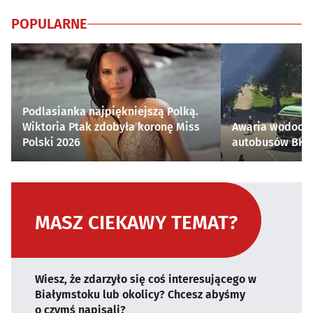
POPULARNE
Podlasianka najpiękniejszą Polką.
Wiktoria Ptak zdobyła koronę Miss
Awaria wodocią
Polski 2026
autobusów BKM 
MASZ CIEKAWY TEMAT?
Wiesz, że zdarzyło się coś interesującego w
Białymstoku lub okolicy? Chcesz abyśmy
o czymś napisali?