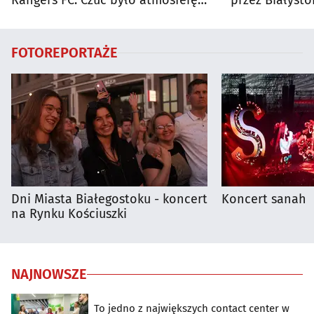
Rangers FC: Czuć było atmosferę
przez Białysto
dużego meczu
utrudnienia?
FOTOREPORTAŻE
Dni Miasta Białegostoku - koncert
Koncert sanah
na Rynku Kościuszki
NAJNOWSZE
To jedno z największych contact center w