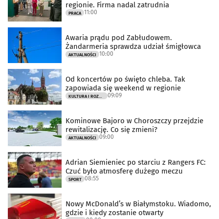
regionie. Firma nadal zatrudnia
11:00
PRACA
Awaria prądu pod Zabłudowem.
Żandarmeria sprawdza udział śmigłowca
10:00
AKTUALNOŚCI
Od koncertów po święto chleba. Tak
zapowiada się weekend w regionie
09:09
KULTURA I ROZRYWKA
Kominowe Bajoro w Choroszczy przejdzie
rewitalizację. Co się zmieni?
09:00
AKTUALNOŚCI
Adrian Siemieniec po starciu z Rangers FC:
Czuć było atmosferę dużego meczu
08:55
SPORT
Nowy McDonald’s w Białymstoku. Wiadomo,
gdzie i kiedy zostanie otwarty