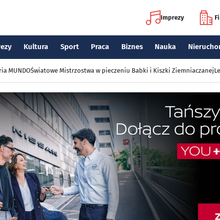
Imprezy
F
rezy
Kultura
Sport
Praca
Biznes
Nauka
Nierucho
eria MUNDO
Światowe Mistrzostwa w pieczeniu Babki i Kiszki Ziemniaczanej
Le