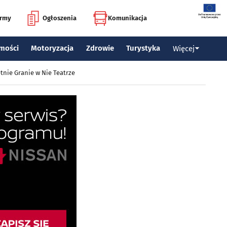
irmy
Ogłoszenia
Komunikacja
mości
Motoryzacja
Zdrowie
Turystyka
Więcej
tnie Granie w Nie Teatrze