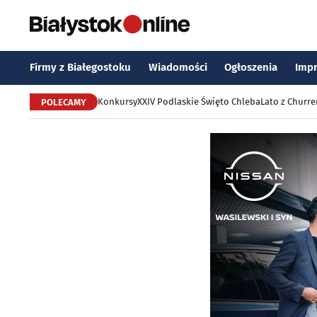
Firmy z Białegostoku
Wiadomości
Ogłoszenia
Imp
Konkursy
XXIV Podlaskie Święto Chleba
Lato z Churr
POLECAMY