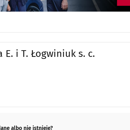
. i T. Łogwiniuk s. c.
ane albo nie istnieje?