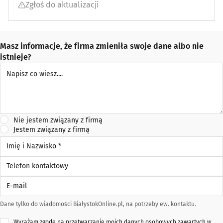
Zgłoś do aktualizacji
Masz informacje, że firma zmieniła swoje dane albo nie
istnieje?
Napisz co wiesz
Nie jestem związany z firmą
Jestem związany z firmą
Imię i Nazwisko *
Telefon kontaktowy
E-mail
Dane tylko do wiadomości BiałystokOnline.pl, na potrzeby ew. kontaktu.
Wyrażam zgodę na przetwarzanie moich danych osobowych zawartych w