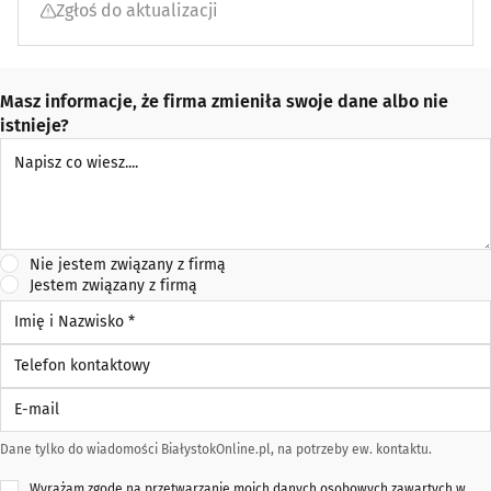
Zgłoś do aktualizacji
Masz informacje, że firma zmieniła swoje dane albo nie
istnieje?
Napisz co wiesz
Nie jestem związany z firmą
Jestem związany z firmą
Imię i Nazwisko *
Telefon kontaktowy
E-mail
Dane tylko do wiadomości BiałystokOnline.pl, na potrzeby ew. kontaktu.
Wyrażam zgodę na przetwarzanie moich danych osobowych zawartych w