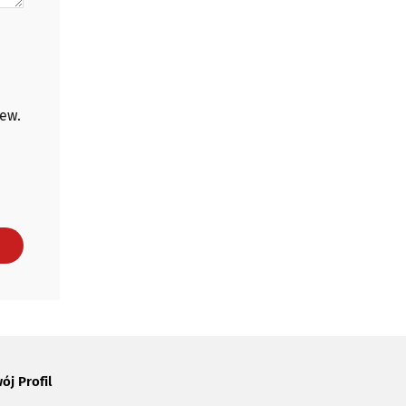
 ew.
ój Profil