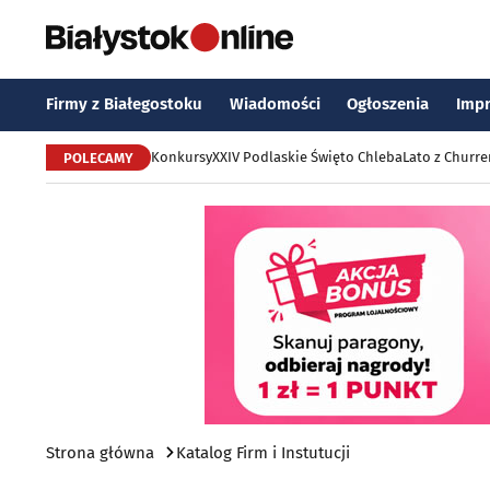
Firmy z Białegostoku
Wiadomości
Ogłoszenia
Imp
Konkursy
XXIV Podlaskie Święto Chleba
Lato z Churr
POLECAMY
Strona główna
Katalog Firm i Instutucji