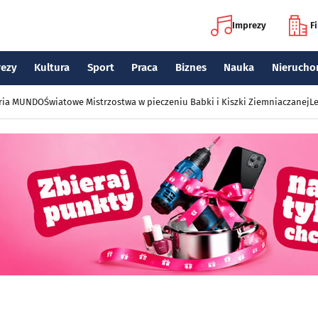
Imprezy
F
rezy
Kultura
Sport
Praca
Biznes
Nauka
Nierucho
eria MUNDO
Światowe Mistrzostwa w pieczeniu Babki i Kiszki Ziemniaczanej
Le