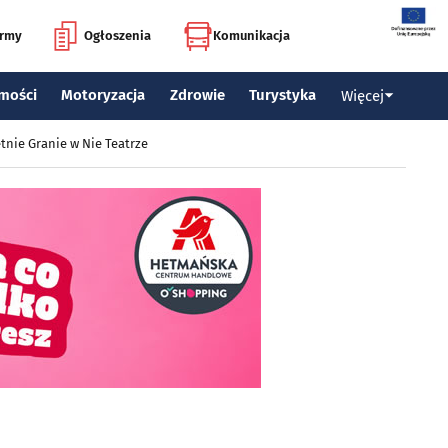
irmy
Ogłoszenia
Komunikacja
mości
Motoryzacja
Zdrowie
Turystyka
Więcej
tnie Granie w Nie Teatrze