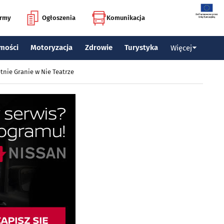
irmy
Ogłoszenia
Komunikacja
mości
Motoryzacja
Zdrowie
Turystyka
Więcej
tnie Granie w Nie Teatrze