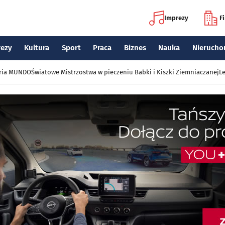
Imprezy
F
rezy
Kultura
Sport
Praca
Biznes
Nauka
Nierucho
eria MUNDO
Światowe Mistrzostwa w pieczeniu Babki i Kiszki Ziemniaczanej
Le