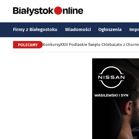
Firmy z Białegostoku
Wiadomości
Ogłoszenia
Imp
Konkursy
XXIV Podlaskie Święto Chleba
Lato z Churr
POLECAMY