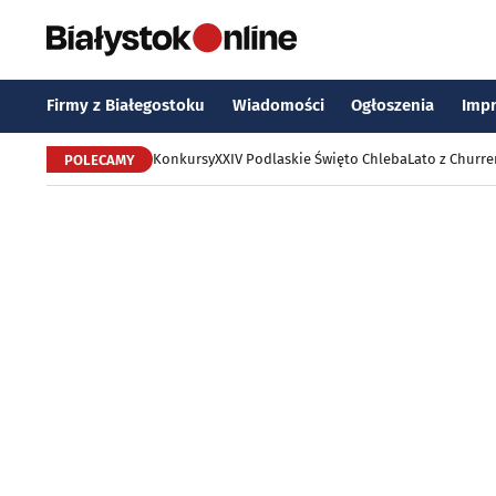
Firmy z Białegostoku
Wiadomości
Ogłoszenia
Imp
Konkursy
XXIV Podlaskie Święto Chleba
Lato z Churr
POLECAMY