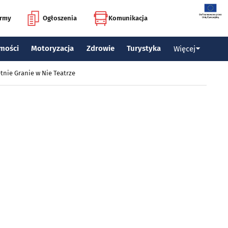
irmy
Ogłoszenia
Komunikacja
mości
Motoryzacja
Zdrowie
Turystyka
Więcej
tnie Granie w Nie Teatrze