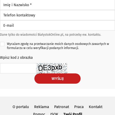
Imię i Nazwisko *
Telefon kontaktowy
E-mail
Dane tylko do wiadomości BiałystokOnline.pl, na potrzeby ew. kontaktu.
Wyrażam zgodę na przetwarzanie moich danych osobowych zawartych w
formularzu w celu weryfikacji podanych informacji.
Wpisz kod z obrazka
WYŚLIJ
O portalu
Reklama
Patronat
Praca
Kontakt
Pomoc
ISOK
Twój Profil