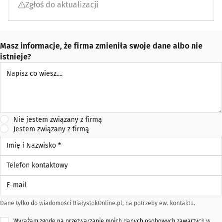
Zgłoś do aktualizacji
Masz informacje, że firma zmieniła swoje dane albo nie
istnieje?
Napisz co wiesz
Nie jestem związany z firmą
Jestem związany z firmą
Imię i Nazwisko *
Telefon kontaktowy
E-mail
Dane tylko do wiadomości BiałystokOnline.pl, na potrzeby ew. kontaktu.
Wyrażam zgodę na przetwarzanie moich danych osobowych zawartych w