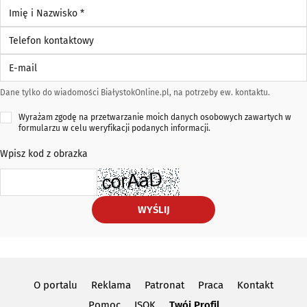
Imię i Nazwisko *
Telefon kontaktowy
E-mail
Dane tylko do wiadomości BiałystokOnline.pl, na potrzeby ew. kontaktu.
Wyrażam zgodę na przetwarzanie moich danych osobowych zawartych w
formularzu w celu weryfikacji podanych informacji.
Wpisz kod z obrazka
WYŚLIJ
O portalu
Reklama
Patronat
Praca
Kontakt
Pomoc
ISOK
Twój Profil