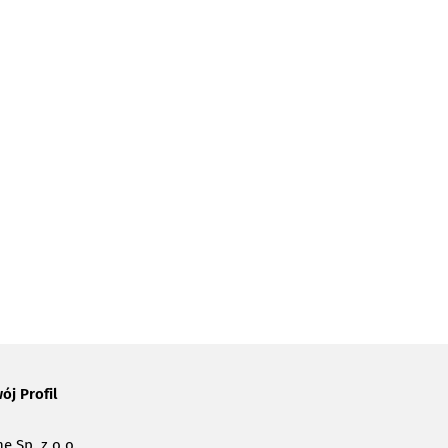
ój Profil
e Sp. z o.o.