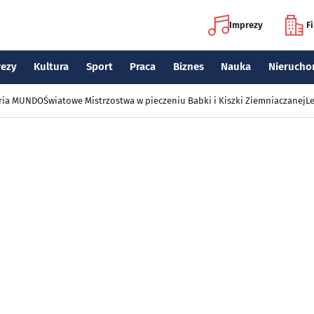
Imprezy
F
rezy
Kultura
Sport
Praca
Biznes
Nauka
Nierucho
eria MUNDO
Światowe Mistrzostwa w pieczeniu Babki i Kiszki Ziemniaczanej
Le