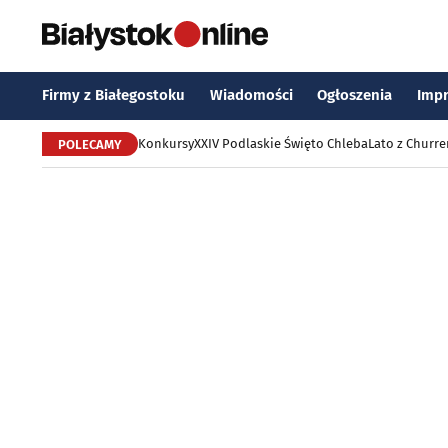
Firmy z Białegostoku
Wiadomości
Ogłoszenia
Imp
Konkursy
XXIV Podlaskie Święto Chleba
Lato z Churr
POLECAMY