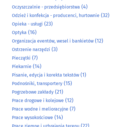
(4)
Oczyszczalnie - przedsiębiorstwa
(32)
Odzież i konfekcja - producenci, hurtownie
(23)
Opieka - usługi
(16)
Optyka
(12)
Organizacja eventów, wesel i bankietów
(3)
Ostrzenie narzędzi
(7)
Pieczątki
(14)
Piekarnie
(1)
Pisanie, edycja i korekta tekstów
(15)
Podnośniki, transportery
(21)
Pogrzebowe zakłady
(12)
Prace drogowe i kolejowe
(7)
Prace wodne i melioracyjne
(14)
Prace wysokościowe
(22)
Prace ziemne i uzbrajania terenu