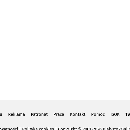
lu
Reklama
Patronat
Praca
Kontakt
Pomoc
ISOK
Tw
ywatności
|
Polityka cookies
Copyright
© 2001-2026 BiałystokOnlin