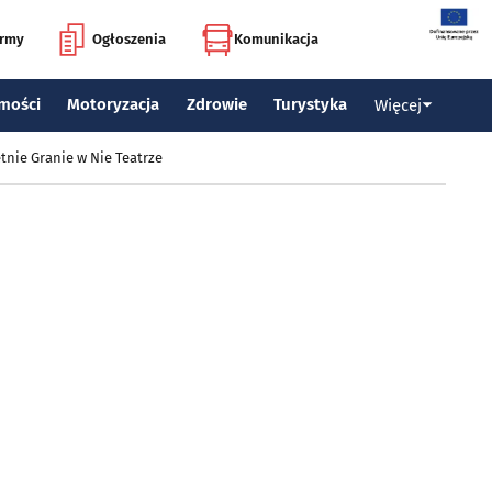
irmy
Ogłoszenia
Komunikacja
mości
Motoryzacja
Zdrowie
Turystyka
Więcej
tnie Granie w Nie Teatrze