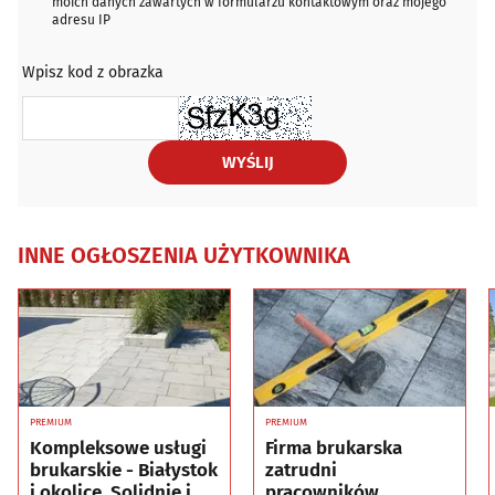
moich danych zawartych w formularzu kontaktowym oraz mojego
adresu IP
Wpisz kod z obrazka
WYŚLIJ
INNE OGŁOSZENIA UŻYTKOWNIKA
PREMIUM
PREMIUM
Kompleksowe usługi
Firma brukarska
brukarskie - Białystok
zatrudni
i okolice. Solidnie i
pracowników