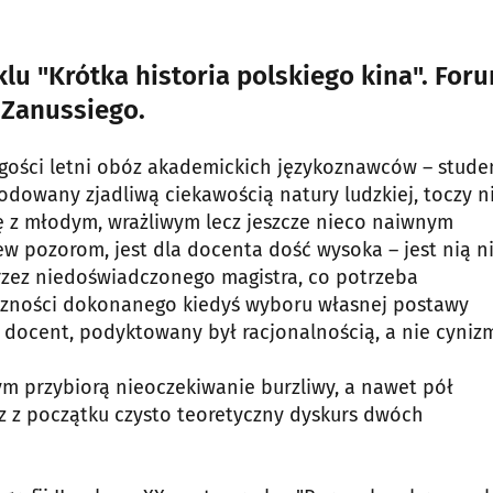
lu "Krótka historia polskiego kina". For
 Zanussiego.
 gości letni obóz akademickich językoznawców – stud
dowany zjadliwą ciekawością natury ludzkiej, toczy n
rę z młodym, wrażliwym lecz jeszcze nieco naiwnym
w pozorom, jest dla docenta dość wysoka – jest nią n
przez niedoświadczonego magistra, co potrzeba
szności dokonanego kiedyś wyboru własnej postawy
ć docent, podyktowany był racjonalnością, a nie cyni
 przybiorą nieoczekiwanie burzliwy, a nawet pół
cz z początku czysto teoretyczny dyskurs dwóch