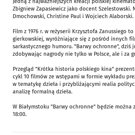
Jedną z najważniejszych kreacji polskiej kinemat
Zbigniew Zapasiewicz jako docent Szelestowski. N
Dmochowski, Christine Paul i Wojciech Alaborski.
Film z 1976 r. w reżyserii Krzysztofa Zanussiego 
gierkowskiej, wyróżniające się z pośród innych f
sarkastycznego humoru. "Barwy ochronne", dziś j
zdobywając nagrody nie tylko w Polsce, ale i za 
Przegląd "Krótka historia polskiego kina" preze
cykl 10 filmów ze wstępami w formie wykładu pr
w tematykę dzieła i przybliżającymi realia polit
analizę formalną dzieła.
W Białymstoku "Barwy ochronne" będzie można zo
18:00.