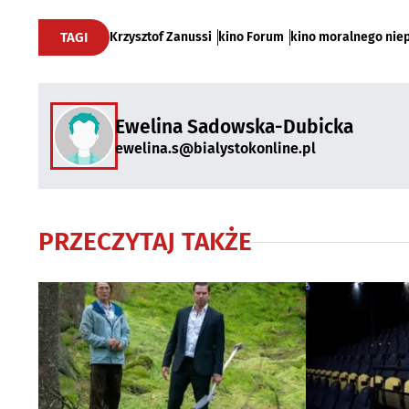
TAGI
Krzysztof Zanussi
kino Forum
kino moralnego nie
Ewelina Sadowska-Dubicka
ewelina.s@bialystokonline.pl
PRZECZYTAJ TAKŻE