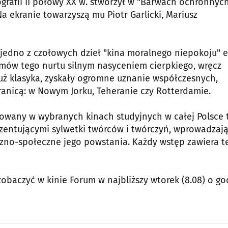
ografii II połowy XX w. stworzył w "Barwach ochronnyc
a ekranie towarzyszą mu Piotr Garlicki, Mariusz
to jedno z czołowych dzieł "kina moralnego niepokoju" 
ilmów tego nurtu silnym nasyceniem cierpkiego, wręcz
uż klasyka, zyskały ogromne uznanie współczesnych,
granicą: w Nowym Jorku, Teheranie czy Rotterdamie.
ntowany w wybranych kinach studyjnych w całej Polsce 
ezentującymi sylwetki twórców i twórczyń, wprowadzaj
yczno-społeczne jego powstania. Każdy wstęp zawiera t
baczyć w kinie Forum w najbliższy wtorek (8.08) o go