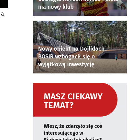
ma nowy klub
na
Nowy obiekt na Dojlidach.
BOSiR wzbogacił się o
wyjątkową inwestycję
MASZ CIEKAWY
TEMAT?
Wiesz, że zdarzyło się coś
interesującego w
Białymstoku lub okolicy?