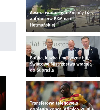
Awaria wodociągu. Zmiany tras
autobusów BKM na ul.
Hetmańskiej
Babka, kiszka i muzyczne hity.
Światowe Mistrzostwa wracają
do Supraśla
Transferowa telenowela
dobiegła końca. Afimico Pululu