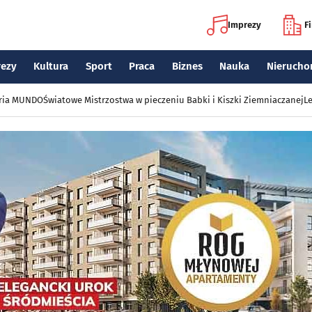
Imprezy
F
rezy
Kultura
Sport
Praca
Biznes
Nauka
Nierucho
eria MUNDO
Światowe Mistrzostwa w pieczeniu Babki i Kiszki Ziemniaczanej
Le