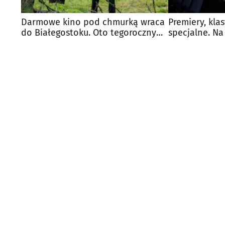
Darmowe kino pod chmurką wraca
Premiery, kla
do Białegostoku. Oto tegoroczny
specjalne. Na
repertuar
kina?