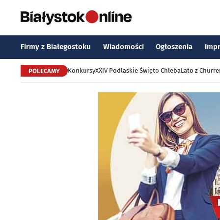
Firmy z Białegostoku
Wiadomości
Ogłoszenia
Imp
Konkursy
XXIV Podlaskie Święto Chleba
Lato z Churr
POLECAMY