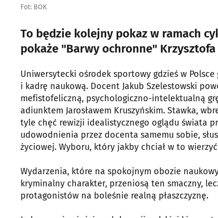
Fot: BOK
To będzie kolejny pokaz w ramach cyk
pokaże "Barwy ochronne" Krzysztofa
Uniwersytecki ośrodek sportowy gdzieś w Polsce
i kadrę naukową. Docent Jakub Szelestowski powo
mefistofeliczną, psychologiczno-intelektualną g
adiunktem Jarosławem Kruszyńskim. Stawka, wbre
tyle chęć rewizji idealistycznego oglądu świata 
udowodnienia przez docenta samemu sobie, słu
życiowej. Wyboru, który jakby chciał w to wierzy
Wydarzenia, które na spokojnym obozie naukowym
kryminalny charakter, przeniosą ten smaczny, le
protagonistów na boleśnie realną płaszczyznę.