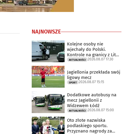
NAJNOWSZE
Kolejne osoby nie
wjechały do Polski.
Kontrole na granicy z Litwą
2026.08.07 17:30
trwają
AKTUALNOŚCI
Jagiellonia przekłada swój
ligowy mecz
2026.08.07 15:15
SPORT
Dodatkowe autobusy na
mecz Jagiellonii z
Widzewem Łódź
2026.08.07 15:00
AKTUALNOŚCI
Oto złote nazwiska
podlaskiego sportu.
Przyznano nagrody za