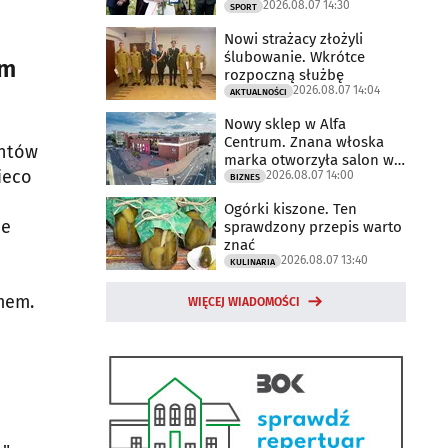
2026.08.07 14:30
2025 rok
SPORT
Nowi strażacy złożyli
ślubowanie. Wkrótce
um
rozpoczną służbę
2026.08.07 14:04
AKTUALNOŚCI
Nowy sklep w Alfa
Centrum. Znana włoska
entów
marka otworzyła salon w
ieco
2026.08.07 14:00
Białymstoku
BIZNES
Ogórki kiszone. Ten
ie
sprawdzony przepis warto
znać
2026.08.07 13:40
KULINARIA
zmem.
WIĘCEJ WIADOMOŚCI