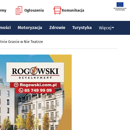
irmy
Ogłoszenia
Komunikacja
mości
Motoryzacja
Zdrowie
Turystyka
Więcej
tnie Granie w Nie Teatrze