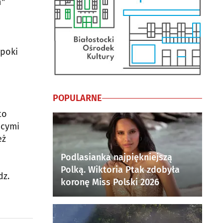
h"
epoki
POPULARNE
to
ącymi
eż
Podlasianka najpiękniejszą
Polką. Wiktoria Ptak zdobyła
dz.
koronę Miss Polski 2026