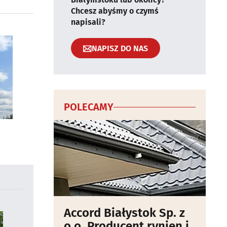
Chcesz abyśmy o czymś
napisali?
NAPISZ DO NAS
POLECAMY
Accord Białystok Sp. z
o.o. Producent rynien i