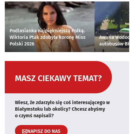
Podlasianka najpiękniejszą Polką.
Wiktoria Ptak zdobyła koronę Miss
Awaria wodocią
Polski 2026
autobusów BKM 
MASZ CIEKAWY TEMAT?
Wiesz, że zdarzyło się coś interesującego w
Białymstoku lub okolicy? Chcesz abyśmy
o czymś napisali?
NAPISZ DO NAS