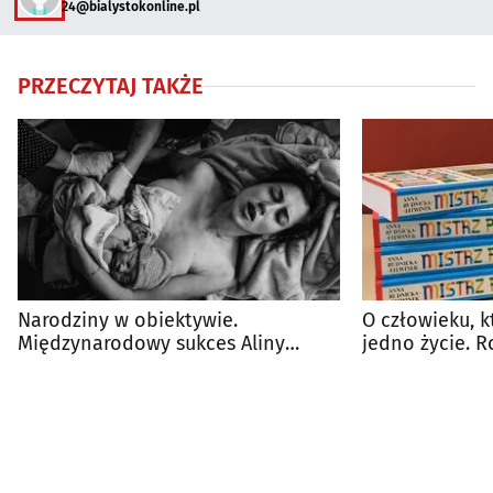
24@bialystokonline.pl
PRZECZYTAJ TAKŻE
Narodziny w obiektywie.
O człowieku, k
Międzynarodowy sukces Aliny
jedno życie. 
Gabrel-Kamińskiej
Rudnicką-Litw