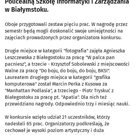
Policealną Szkołę Informatyki i Zarządzania
w Białymstoku.
Oboje przygotowali zestaw pięciu prac. W nagrodę przez
semestr będą mogli doskonalić swoje umiejętności na
zajęciach prowadzonych przez organizatora konkursu.
Drugie miejsce w kategorii "fotografia" zajęła Agnieszka
Leszczewska z Białegostoku za pracę "W palca pan
pacniesz", a trzecie - Krzysztof Sobolewski z miejscowości
Walne za pracę "Do boju, do boju, do boju, BKS!".
Laureatem drugiego miejsca w kategorii "grafika
komputerowa" został Marcin Perka z Kusowa za
"Manhattan Podlasia", a trzeciego - Piotr Tryskuć z
Białegostoku za pracę pt. "Apatia". Dla nich też
przewidziano nagrody. Odpowiednio trzy i miesiąc nauki.
W konkursie wzięło udział 21 uczestników, którzy
nadesłali 65 prac. Organizatorzy podkreślają, że
cechował je wysoki poziom artystyczny i duża