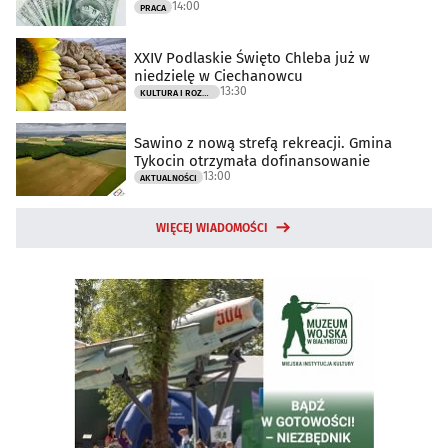
14:00
PRACA
XXIV Podlaskie Święto Chleba już w
niedzielę w Ciechanowcu
13:30
KULTURA I ROZRYWKA
Sawino z nową strefą rekreacji. Gmina
Tykocin otrzymała dofinansowanie
13:00
AKTUALNOŚCI
WIĘCEJ WIADOMOŚCI