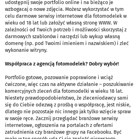
udostępnij swoje portfolio online i na bieżąco je
wzbogacaj o nowe zdjęcia. Możesz wykorzystać w tym
celu darmowe serwisy internetowe dla fotomodelek w
wieku od 18 lat lub założyć własną stronę WWW. W
zależności od Twoich potrzeb i możliwości skorzystaj z
darmowych szablonów i narzędzi lub wykup własną
domenę (np. pod Twoimi imieniem i nazwiskiem) i zleć
wykonanie witryny.
Współpraca z agencją fotomodelek? Dobry wybór!
Portfolio gotowe, pozowanie poprawione i wciąż
ćwiczone, więc czas na aktywne działanie – poszukiwanie
komercyjnych zleceń dla fotomodelki w wieku 18 lat.
Niestety prawdopodobieństwo, że zleceniodawcy sami
się do Ciebie odezwą z prośbą o współpracę, jest niskie,
dlatego nie pozostaje nic innego jak tylko wzięcie spraw
w swoje ręce. Zacznij przeglądać branżowe serwisy
internetowe, ogłoszenia na portalach z ofertami
zatrudnienia czy branżowe grupy na Facebooku. Być
może w ten sposób uda Ci się znaleźć pierwszego