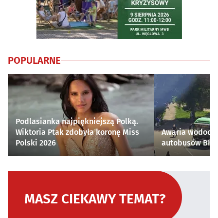
POPULARNE
Podlasianka najpiękniejszą Polką.
Wiktoria Ptak zdobyła koronę Miss
Awaria wodocią
Polski 2026
autobusów BKM 
MASZ CIEKAWY TEMAT?