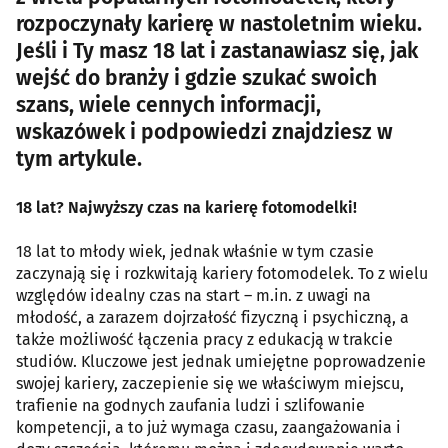
rozpoczynały karierę w nastoletnim wieku.
Jeśli i Ty masz 18 lat i zastanawiasz się, jak
wejść do branży i gdzie szukać swoich
szans, wiele cennych informacji,
wskazówek i podpowiedzi znajdziesz w
tym artykule.
18 lat? Najwyższy czas na karierę fotomodelki!
18 lat to młody wiek, jednak właśnie w tym czasie
zaczynają się i rozkwitają kariery fotomodelek. To z wielu
względów idealny czas na start – m.in. z uwagi na
młodość, a zarazem dojrzałość fizyczną i psychiczną, a
także możliwość łączenia pracy z edukacją w trakcie
studiów. Kluczowe jest jednak umiejętne poprowadzenie
swojej kariery, zaczepienie się we właściwym miejscu,
trafienie na godnych zaufania ludzi i szlifowanie
kompetencji, a to już wymaga czasu, zaangażowania i