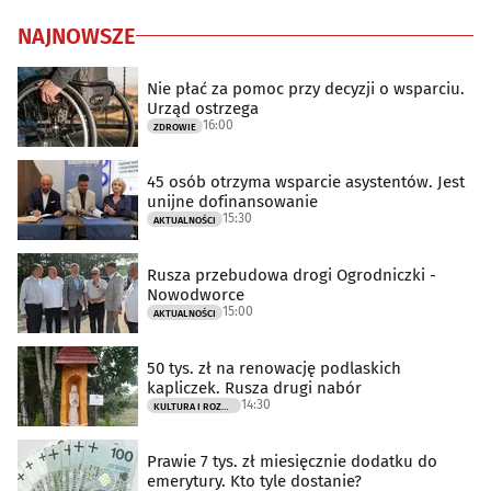
NAJNOWSZE
Nie płać za pomoc przy decyzji o wsparciu.
Urząd ostrzega
16:00
ZDROWIE
45 osób otrzyma wsparcie asystentów. Jest
unijne dofinansowanie
15:30
AKTUALNOŚCI
Rusza przebudowa drogi Ogrodniczki -
Nowodworce
15:00
AKTUALNOŚCI
50 tys. zł na renowację podlaskich
kapliczek. Rusza drugi nabór
14:30
KULTURA I ROZRYWKA
Prawie 7 tys. zł miesięcznie dodatku do
emerytury. Kto tyle dostanie?