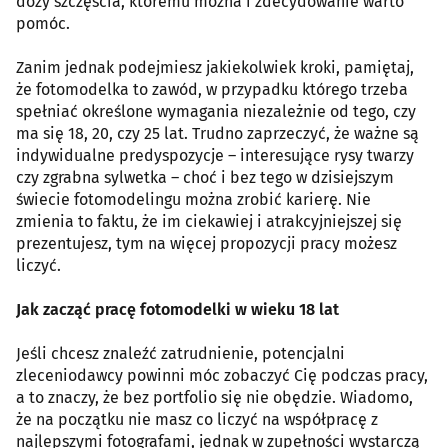
dozy szczęścia, któremu można i zdecydowanie warto
pomóc.
Zanim jednak podejmiesz jakiekolwiek kroki, pamiętaj,
że fotomodelka to zawód, w przypadku którego trzeba
spełniać określone wymagania niezależnie od tego, czy
ma się 18, 20, czy 25 lat. Trudno zaprzeczyć, że ważne są
indywidualne predyspozycje – interesujące rysy twarzy
czy zgrabna sylwetka – choć i bez tego w dzisiejszym
świecie fotomodelingu można zrobić karierę. Nie
zmienia to faktu, że im ciekawiej i atrakcyjniejszej się
prezentujesz, tym na więcej propozycji pracy możesz
liczyć.
Jak zacząć pracę fotomodelki w wieku 18 lat
Jeśli chcesz znaleźć zatrudnienie, potencjalni
zleceniodawcy powinni móc zobaczyć Cię podczas pracy,
a to znaczy, że bez portfolio się nie obędzie. Wiadomo,
że na początku nie masz co liczyć na współpracę z
najlepszymi fotografami, jednak w zupełności wystarczą