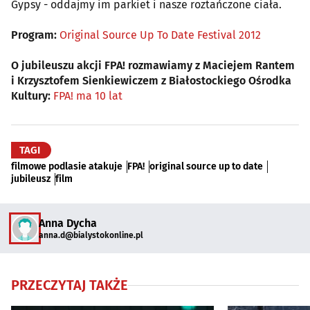
Gypsy - oddajmy im parkiet i nasze roztańczone ciała.
Program:
Original Source Up To Date Festival 2012
O jubileuszu akcji FPA! rozmawiamy z Maciejem Rantem
i Krzysztofem Sienkiewiczem z Białostockiego Ośrodka
Kultury:
FPA! ma 10 lat
TAGI
filmowe podlasie atakuje
FPA!
original source up to date
jubileusz
film
Anna Dycha
anna.d@bialystokonline.pl
PRZECZYTAJ TAKŻE