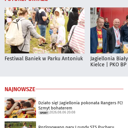
Festiwal Baniek w Parku Antoniuk
Jagiellonia Biał
Kielce | PKO BP
NAJNOWSZE
Działo się! Jagiellonia pokonała Rangers FC!
Szmyt bohaterem
2026.08.06 20:08
SPORT
Rozlosowano pary I rundy STS Pucharu