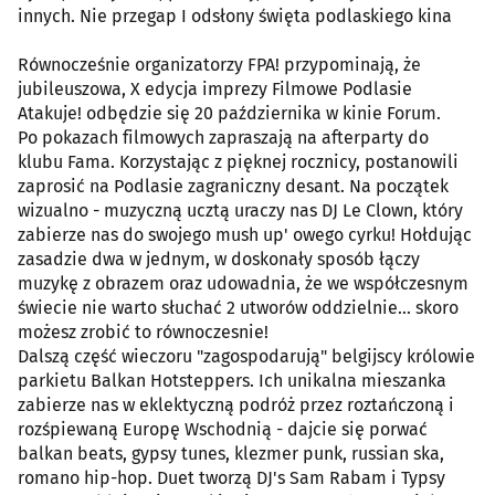
innych. Nie przegap I odsłony święta podlaskiego kina
Równocześnie organizatorzy FPA! przypominają, że
jubileuszowa, X edycja imprezy Filmowe Podlasie
Atakuje! odbędzie się 20 października w kinie Forum.
Po pokazach filmowych zapraszają na afterparty do
klubu Fama. Korzystając z pięknej rocznicy, postanowili
zaprosić na Podlasie zagraniczny desant. Na początek
wizualno - muzyczną ucztą uraczy nas DJ Le Clown, który
zabierze nas do swojego mush up' owego cyrku! Hołdując
zasadzie dwa w jednym, w doskonały sposób łączy
muzykę z obrazem oraz udowadnia, że we współczesnym
świecie nie warto słuchać 2 utworów oddzielnie... skoro
możesz zrobić to równoczesnie!
Dalszą część wieczoru "zagospodarują" belgijscy królowie
parkietu Balkan Hotsteppers. Ich unikalna mieszanka
zabierze nas w eklektyczną podróż przez roztańczoną i
rozśpiewaną Europę Wschodnią - dajcie się porwać
balkan beats, gypsy tunes, klezmer punk, russian ska,
romano hip-hop. Duet tworzą DJ's Sam Rabam i Typsy