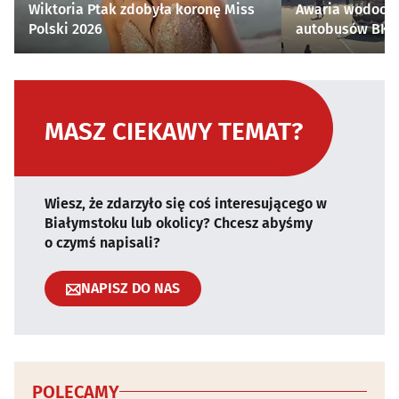
Wiktoria Ptak zdobyła koronę Miss
Awaria wodocią
Polski 2026
autobusów BKM 
MASZ CIEKAWY TEMAT?
Wiesz, że zdarzyło się coś interesującego w
Białymstoku lub okolicy? Chcesz abyśmy
o czymś napisali?
NAPISZ DO NAS
POLECAMY