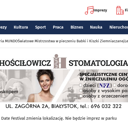
Imprezy
F
rezy
Kultura
Sport
Praca
Biznes
Nauka
Nierucho
eria MUNDO
Światowe Mistrzostwa w pieczeniu Babki i Kiszki Ziemniaczanej
Le
 Date Festival zmienia lokalizację. Nie będzie imprez w parku