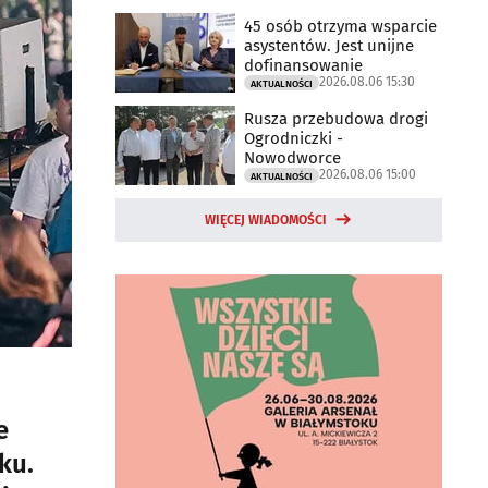
45 osób otrzyma wsparcie
asystentów. Jest unijne
dofinansowanie
2026.08.06 15:30
AKTUALNOŚCI
Rusza przebudowa drogi
Ogrodniczki -
Nowodworce
2026.08.06 15:00
AKTUALNOŚCI
WIĘCEJ WIADOMOŚCI
e
ku.