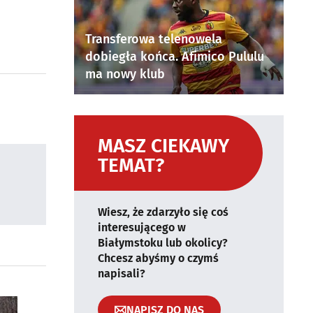
Transferowa telenowela
dobiegła końca. Afimico Pululu
ma nowy klub
MASZ CIEKAWY
TEMAT?
Wiesz, że zdarzyło się coś
interesującego w
Białymstoku lub okolicy?
Chcesz abyśmy o czymś
napisali?
NAPISZ DO NAS