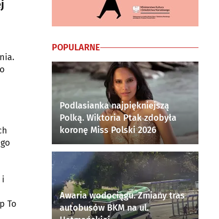
j
POPULARNE
nia.
ło
j
Podlasianka najpiękniejszą
Polką. Wiktoria Ptak zdobyła
koronę Miss Polski 2026
ch
 go
 i
Awaria wodociągu. Zmiany tras
Up To
autobusów BKM na ul.