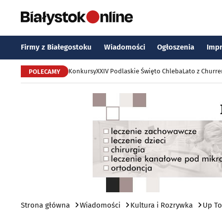
Firmy z Białegostoku
Wiadomości
Ogłoszenia
Imp
Konkursy
XXIV Podlaskie Święto Chleba
Lato z Churr
POLECAMY
Strona główna
Wiadomości
Kultura i Rozrywka
Up To