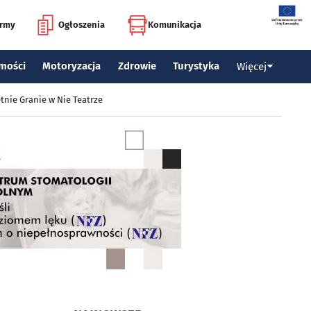
irmy
Ogłoszenia
Komunikacja
mości
Motoryzacja
Zdrowie
Turystyka
Więcej
tnie Granie w Nie Teatrze