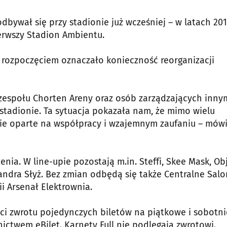
odbywał się przy stadionie już wcześniej – w latach 20
erwszy Stadion Ambientu.
 rozpoczęciem oznaczało konieczność reorganizacji
, zespołu Chorten Areny oraz osób zarządzających inny
stadionie. Ta sytuacja pokazała nam, że mimo wielu
nie oparte na współpracy i wzajemnym zaufaniu – mów
ia. W line-upie pozostają m.in. Steffi, Skee Mask, Obj
ksandra Słyż. Bez zmian odbędą się także Centralne Sal
i Arsenał Elektrownia.
ci zwrotu pojedynczych biletów na piątkowe i sobotni
ctwem eBilet. Karnety Full nie podlegają zwrotowi.