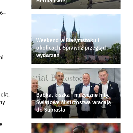
Hetmańskiej
16–
Weekend w Białymstoku i
okolicach. Sprawdź przegląd
wydarzeń
mi
i
ekt,
Babka, kiszka i muzyczne hity.
ony
Światowe Mistrzostwa wracają
do Supraśla
e