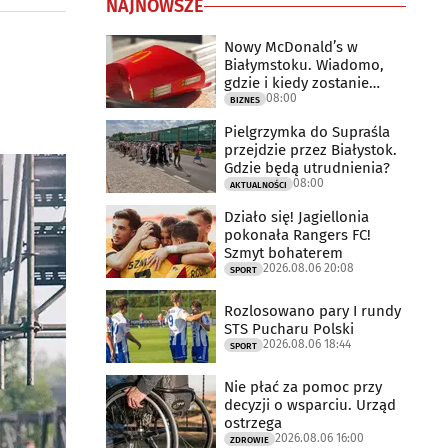
NAJNOWSZE
Nowy McDonald’s w
Białymstoku. Wiadomo,
gdzie i kiedy zostanie
08:00
otwarty
BIZNES
Pielgrzymka do Supraśla
przejdzie przez Białystok.
Gdzie będą utrudnienia?
08:00
AKTUALNOŚCI
Działo się! Jagiellonia
pokonała Rangers FC!
Szmyt bohaterem
2026.08.06 20:08
SPORT
Rozlosowano pary I rundy
STS Pucharu Polski
2026.08.06 18:44
SPORT
Nie płać za pomoc przy
decyzji o wsparciu. Urząd
ostrzega
2026.08.06 16:00
ZDROWIE