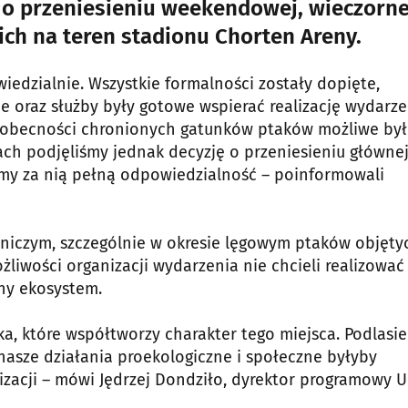
ę o przeniesieniu weekendowej, wieczorne
ich na teren stadionu Chorten Areny.
iedzialnie. Wszystkie formalności zostały dopięte,
e oraz służby były gotowe wspierać realizację wydarze
h obecności chronionych gatunków ptaków możliwe by
ch podjęliśmy jednak decyzję o przeniesieniu główne
zemy za nią pełną odpowiedzialność – poinformowali
niczym, szczególnie w okresie lęgowym ptaków objęty
liwości organizacji wydarzenia nie chcieli realizować
ny ekosystem.
, które współtworzy charakter tego miejsca. Podlasie
 nasze działania proekologiczne i społeczne byłyby
izacji – mówi Jędrzej Dondziło, dyrektor programowy 