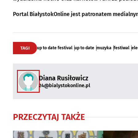
Portal BiałystokOnline jest patronatem medialny
TAGI
up to date festival
up to date
muzyka
festiwal
ele
Diana Rusiłowicz
24@bialystokonline.pl
PRZECZYTAJ TAKŻE