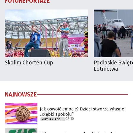
FOTOREPORTAŻE
Skolim Chorten Cup
Podlaskie Święto
Lotnictwa
NAJNOWSZE
Jak oswoić emocje? Dzieci stworzą własne
„Kłębki spokoju”
08:10
KULTURA I ROZRYWKA