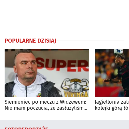
POPULARNE DZISIAJ
Siemieniec po meczu z Widzewem:
Jagiellonia za
Nie mam poczucia, że zasłużyliśmy
kolejki górą ł
na porażkę