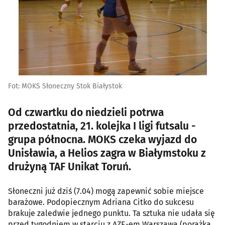
Fot: MOKS Słoneczny Stok Białystok
Od czwartku do niedzieli potrwa
przedostatnia, 21. kolejka I ligi futsalu -
grupa północna. MOKS czeka wyjazd do
Unisławia, a Helios zagra w Białymstoku z
drużyną TAF Unikat Toruń.
Słoneczni już dziś (7.04) mogą zapewnić sobie miejsce
barażowe. Podopiecznym Adriana Citko do sukcesu
brakuje zaledwie jednego punktu. Ta sztuka nie udała się
przed tygodniem w starciu z AZE-em Warszawa (porażka