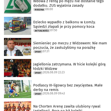
Wdowa z rentą po mężu nie dostanie tego
dodatku. ZUS wyjaśnia zasady
08:00
RODZINA
Dziecko wypadło z balkonu w Łomży.
Sąsiedzi złapali je przy pomocy koca
07:50
AKTUALNOŚCI
Siemieniec po meczu z Widzewem: Nie mam
poczucia, że zasłużyliśmy na porażkę
07:31
SPORT
Jagiellonia zatrzymana. W hicie kolejki górą
łódzki Widzew
2026.08.09 22:23
SPORT
Podlascy III-ligowcy bez zwycięstwa. Małe
derby na remis
2026.08.09 09:43
SPORT
Na Chorten Arenę zawita ulubiony rywal
Jagiellonii. Pora na hit kolejki