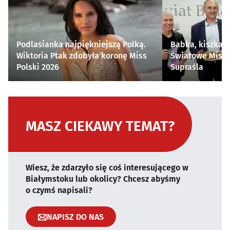
Podlasianka najpiękniejszą Polką.
Babka, kiszka i
Wiktoria Ptak zdobyła koronę Miss
Światowe Mistr
Polski 2026
Supraśla
MASZ CIEKAWY TEMAT?
Wiesz, że zdarzyło się coś interesującego w
Białymstoku lub okolicy? Chcesz abyśmy
o czymś napisali?
NAPISZ DO NAS