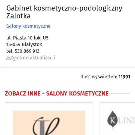
Gabinet kosmetyczno-podologiczny
Artykuły kosmetyczne i fryzjerskie
Zalotka
(37)
Salony kosmetyczne
Bielizna
(18)
ul. Piasta 10 lok. U5
15-054 Białystok
Biżuteria i wyroby jubilerskie
(36)
tel. 530 869 913
Zgłoś do aktualizacji
Drogerie, perfumerie
(14)
Galanteria
(7)
Ilość wyświetleń:
11991
Kapelusze, czapki
(5)
ZOBACZ INNE -
SALONY KOSMETYCZNE
Obuwie
(68)
Odchudzanie
(32)