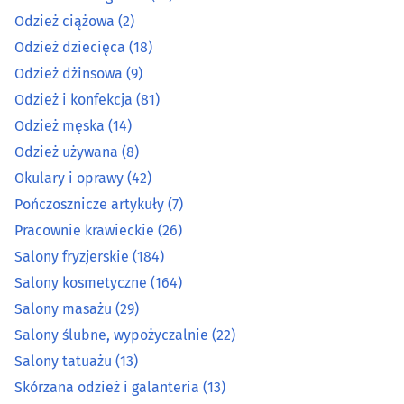
Pracownie krawieckie
(26)
Odzież ciążowa
(2)
Odzież dziecięca
(18)
Salony fryzjerskie
(184)
Odzież dżinsowa
(9)
Odzież i konfekcja
(81)
Salony kosmetyczne
(164)
Odzież męska
(14)
Odzież używana
(8)
Salony masażu
(29)
Okulary i oprawy
(42)
Salony ślubne, wypożyczalnie
(22)
Pończosznicze artykuły
(7)
Pracownie krawieckie
(26)
Salony tatuażu
(13)
Salony fryzjerskie
(184)
Salony kosmetyczne
(164)
Skórzana odzież i galanteria
(13)
Salony masażu
(29)
Salony ślubne, wypożyczalnie
(22)
Solaria
(15)
Salony tatuażu
(13)
Szewcy, kaletnicy
(7)
Skórzana odzież i galanteria
(13)