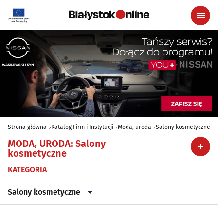
Strona główna
Katalog Firm i Instytucji
Moda, uroda
Salony kosmetyczne
MODA, URODA
:
Salony
kosmetyczne
KATEGORIA
Salony kosmetyczne
Akcesoria i dodatki ślubne
(11)