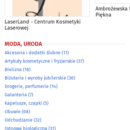
Odnowa biologiczna
(31)
Ambrożewska U
Piękna
Odzież ciążowa
(2)
LaserLand - Centrum Kosmetyki
Laserowej
Odzież dziecięca
(18)
MODA, URODA
Odzież dżinsowa
(9)
Akcesoria i dodatki ślubne
(11)
Artykuły kosmetyczne i fryzjerskie
(37)
Odzież i konfekcja
(81)
Bielizna
(18)
Odzież męska
(14)
Biżuteria i wyroby jubilerskie
(36)
Drogerie, perfumerie
(14)
Odzież używana
(8)
Galanteria
(7)
Kapelusze, czapki
(5)
Okulary i oprawy
(42)
Obuwie
(68)
Odchudzanie
(32)
Pończosznicze artykuły
(7)
Odnowa biologiczna
(31)