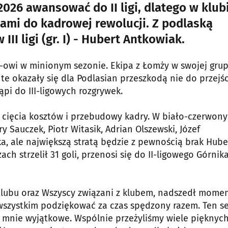
2026 awansować do II ligi, dlatego w klub
ami do kadrowej rewolucji. Z podlaską
III ligi (gr. I) - Hubert Antkowiak.
KS-owi w minionym sezonie. Ekipa z Łomży w swojej grup
te okazały się dla Podlasian przeszkodą nie do przejśc
pi do III-ligowych rozgrywek.
 cięcia kosztów i przebudowy kadry. W biało-czerwon
y Sauczek, Piotr Witasik, Adrian Olszewski, Józef
ka, ale największą stratą będzie z pewnością brak Hube
zach strzelił 31 goli, przenosi się do II-ligowego Górnik
 Klubu oraz Wszyscy związani z klubem, nadszedł momen
wszystkim podziękować za czas spędzony razem. Ten s
a mnie wyjątkowe. Wspólnie przeżyliśmy wiele pięknyc