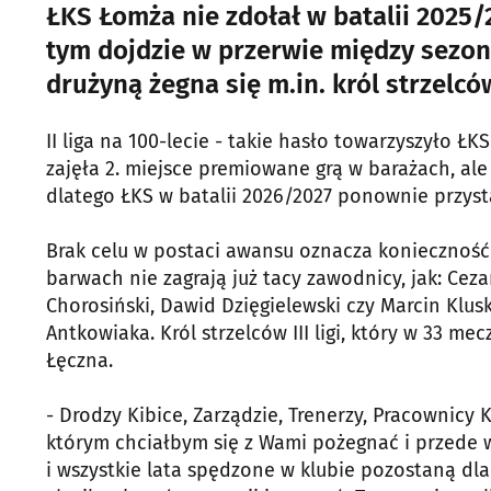
ŁKS Łomża nie zdołał w batalii 2025/
tym dojdzie w przerwie między sezon
drużyną żegna się m.in. król strzelców 
II liga na 100-lecie - takie hasło towarzyszyło Ł
zajęła 2. miejsce premiowane grą w barażach, ale 
dlatego ŁKS w batalii 2026/2027 ponownie przystą
Brak celu w postaci awansu oznacza konieczność
barwach nie zagrają już tacy zawodnicy, jak: Cezar
Chorosiński, Dawid Dzięgielewski czy Marcin Klus
Antkowiaka. Król strzelców III ligi, który w 33 mec
Łęczna.
- Drodzy Kibice, Zarządzie, Trenerzy, Pracownicy
którym chciałbym się z Wami pożegnać i przede 
i wszystkie lata spędzone w klubie pozostaną dl