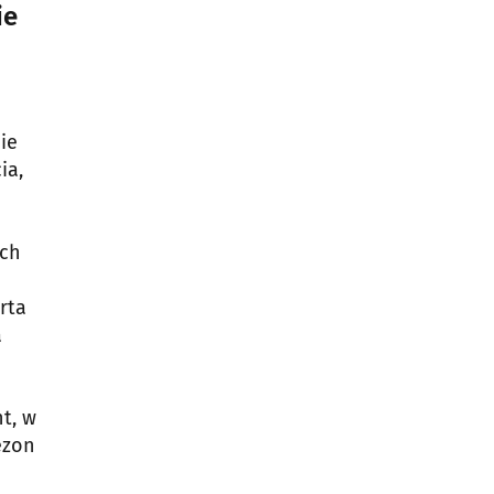
ie
ie
ia,
ych
rta
a
t, w
ezon
h