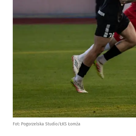
Fot: Pogorzelska Studio/ŁKS Łomża