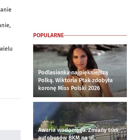
wanie
nie,
POPULARNE
wielu
Podlasianka najpiękniejszą
Polką. Wiktoria Ptak zdobyła
koronę Miss Polski 2026
Awaria wodociągu. Zmiany tras
autobusów BKM na ul.