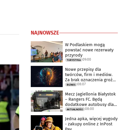
NAJNOWSZE
W Podlaskiem mogą
powstać nowe rezerwaty
przyrody
09:00
TURYSTYKA
Nowe przepisy dla
twórców, firm i mediów.
Za brak oznaczenia grożą
08:07
milionowe
BIZNES
Mecz Jagiellonia Białystok
– Rangers FC. Będą
dodatkowe autobusy dla
08:00
kibiców
AKTUALNOŚCI
Jedna apka, więcej wygody
- zakupy online z InPost
Pay