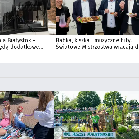
nia Białystok –
Babka, kiszka i muzyczne hity.
Będą dodatkowe
Światowe Mistrzostwa wracają 
 kibiców
Supraśla