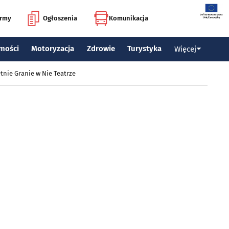
irmy
Ogłoszenia
Komunikacja
mości
Motoryzacja
Zdrowie
Turystyka
Więcej
tnie Granie w Nie Teatrze