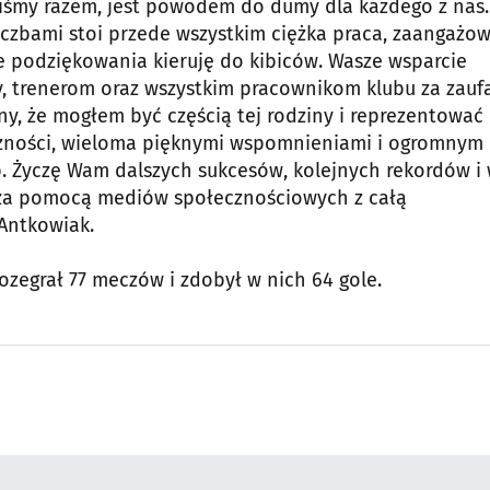
ęliśmy razem, jest powodem do dumy dla każdego z nas.
liczbami stoi przede wszystkim ciężka praca, zaangażo
ne podziękowania kieruję do kibiców. Wasze wsparcie
, trenerom oraz wszystkim pracownikom klubu za zaufa
y, że mogłem być częścią tej rodziny i reprezentować
zności, wieloma pięknymi wspomnieniami i ogromnym
b. Życzę Wam dalszych sukcesów, kolejnych rekordów i 
k za pomocą mediów społecznościowych z całą
Antkowiak.
rozegrał 77 meczów i zdobył w nich 64 gole.