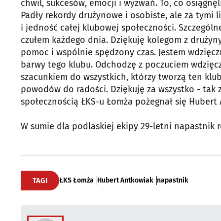
chwil, sukcesów, emocji i wyzwań. To, co osiągn
Padły rekordy drużynowe i osobiste, ale za tymi 
i jedność całej klubowej społeczności. Szczegól
czułem każdego dnia. Dziękuję kolegom z drużyny
pomoc i wspólnie spędzony czas. Jestem wdzięczn
barwy tego klubu. Odchodzę z poczuciem wdzięc
szacunkiem do wszystkich, którzy tworzą ten klu
powodów do radości. Dziękuję za wszystko - ta
społecznością ŁKS-u Łomża pożegnał się Hubert 
W sumie dla podlaskiej ekipy 29-letni napastnik 
TAGI
ŁKS Łomża
Hubert Antkowiak
napastnik