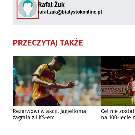
Rafał Żuk
rafal.zuk@bialystokonline.pl
PRZECZYTAJ TAKŻE
Rezerwowi w akcji. Jagiellonia
Cel nie został 
zagrała z ŁKS-em
na 100-lecie 