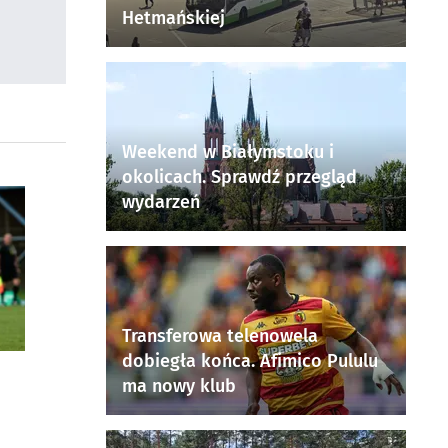
Hetmańskiej
Weekend w Białymstoku i
okolicach. Sprawdź przegląd
wydarzeń
Transferowa telenowela
dobiegła końca. Afimico Pululu
ma nowy klub