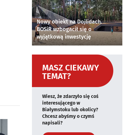
Nowy obiekt na Dojlidach.
BOSiR wzbogacił się o
wyjątkową inwestycję
MASZ CIEKAWY
TEMAT?
Wiesz, że zdarzyło się coś
interesującego w
Białymstoku lub okolicy?
Chcesz abyśmy o czymś
napisali?