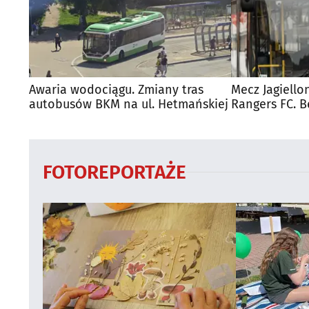
Awaria wodociągu. Zmiany tras
Mecz Jagiello
autobusów BKM na ul. Hetmańskiej
Rangers FC. 
autobusy dla
FOTOREPORTAŻE