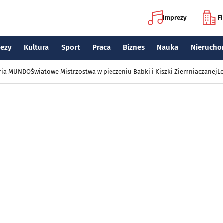
Imprezy
F
rezy
Kultura
Sport
Praca
Biznes
Nauka
Nierucho
eria MUNDO
Światowe Mistrzostwa w pieczeniu Babki i Kiszki Ziemniaczanej
Le