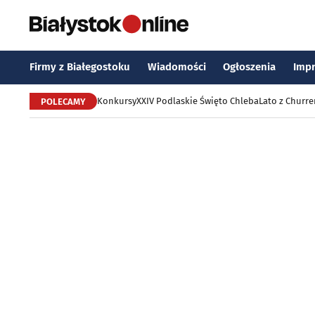
Firmy z Białegostoku
Wiadomości
Ogłoszenia
Imp
Konkursy
XXIV Podlaskie Święto Chleba
Lato z Churr
POLECAMY