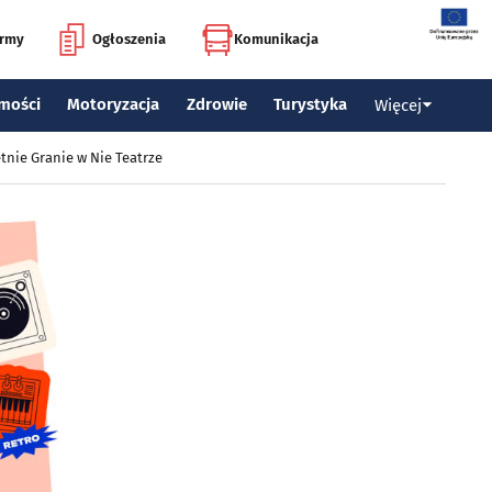
irmy
Ogłoszenia
Komunikacja
mości
Motoryzacja
Zdrowie
Turystyka
Więcej
tnie Granie w Nie Teatrze