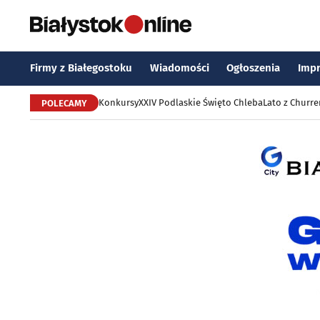
Firmy z Białegostoku
Wiadomości
Ogłoszenia
Imp
Konkursy
XXIV Podlaskie Święto Chleba
Lato z Churr
POLECAMY