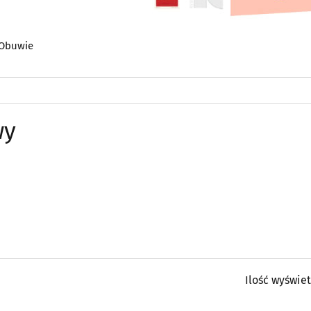
Obuwie
wy
Ilość wyświe