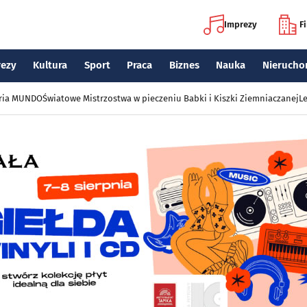
Imprezy
F
rezy
Kultura
Sport
Praca
Biznes
Nauka
Nierucho
eria MUNDO
Światowe Mistrzostwa w pieczeniu Babki i Kiszki Ziemniaczanej
Le