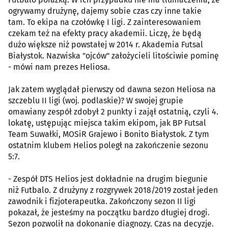
ogrywamy drużynę, dajemy sobie czas czy inne takie
tam. To ekipa na czołówkę I ligi. Z zainteresowaniem
czekam też na efekty pracy akademii. Liczę, że będą
dużo większe niż powstałej w 2014 r. Akademia Futsal
Białystok. Nazwiska "ojców" założycieli litościwie pominę
- mówi nam prezes Heliosa.
Jak zatem wyglądał pierwszy od dawna sezon Heliosa na
szczeblu II ligi (woj. podlaskie)? W swojej grupie
omawiany zespół zdobył 2 punkty i zajął ostatnią, czyli 4.
lokatę, ustępując miejsca takim ekipom, jak BP Futsal
Team Suwałki, MOSiR Grajewo i Bonito Białystok. Z tym
ostatnim klubem Helios poległ na zakończenie sezonu
5:7.
- Zespół DTS Helios jest dokładnie na drugim biegunie
niż Futbalo. Z drużyny z rozgrywek 2018/2019 został jeden
zawodnik i fizjoterapeutka. Zakończony sezon II ligi
pokazał, że jesteśmy na początku bardzo długiej drogi.
Sezon pozwolił na dokonanie diagnozy. Czas na decyzje.