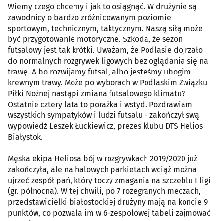
Wiemy czego chcemy i jak to osiągnąć. W drużynie są
zawodnicy o bardzo zróżnicowanym poziomie
sportowym, technicznym, taktycznym. Naszą siłą może
być przygotowanie motoryczne. Szkoda, że sezon
futsalowy jest tak krótki. Uważam, że Podlasie dojrzało
do normalnych rozgrywek ligowych bez oglądania się na
trawę. Albo rozwijamy futsal, albo jesteśmy ubogim
krewnym trawy. Może po wyborach w Podlaskim Związku
Piłki Nożnej nastąpi zmiana futsalowego klimatu?
Ostatnie cztery lata to porażka i wstyd. Pozdrawiam
wszystkich sympatyków i ludzi futsalu - zakończył swą
wypowiedź Leszek Łuckiewicz, prezes klubu DTS Helios
Białystok.
Męska ekipa Heliosa bój w rozgrywkach 2019/2020 już
zakończyła, ale na halowych parkietach wciąż można
ujrzeć zespół pań, który toczy zmagania na szczeblu I ligi
(gr. północna). W tej chwili, po 7 rozegranych meczach,
przedstawicielki białostockiej drużyny mają na koncie 9
punktów, co pozwala im w 6-zespołowej tabeli zajmować