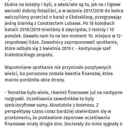
klubie na kolejny i byli, a właściwie są to, jak na I ligowe
warunki dobrzy futsaliści, a w sezonie 2017/2018 do końca
walczyliśmy przecież o baraż o Ekstraklasę, przegrywając
jedną bramką z Constractem Lubawa. Po 18 kolejkach
batalii 2018/2019 mieliśmy 6 zwycięstw, 3 remisy i 10
porażek. Dawało nam to na ten moment 10. miejsce w 12-
zespołowej lidze. Zawodnicy zaproponowali spotkanie,
które odbyło się 2 kwietnia 2019 r. - kontynuuje szef
białostockiego zespołu.
Wspomniane spotkanie nie przyniosło pozytywnych
wieści, bo poruszona została kwestia finansów, która
mocno poróżniła obie strony.
- Tematów było wiele, również finansowe już na następne
rozgrywki. Oczekiwania zawodników to były
sześciocyfrowe sumy. Absolutnie z kosmosu. Z
perspektywy czasu coraz bardziej utwierdzam się w
przekonaniu, że postawione zaporowe oczekiwania
finansowe miały drugie dno. Docierały do mnie sygnały o