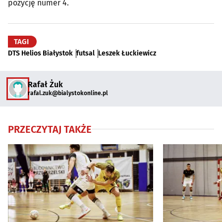
pozycję numer 4.
TAGI
DTS Helios Białystok
futsal
Leszek Łuckiewicz
Rafał Żuk
rafal.zuk@bialystokonline.pl
PRZECZYTAJ TAKŻE