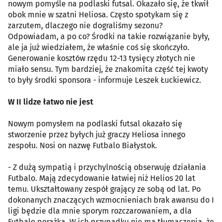
nowym pomyśle na podlaski futsal. Okazało się, że tkwił
obok mnie w szatni Heliosa. Często spotykam się z
zarzutem, dlaczego nie dograliśmy sezonu?
Odpowiadam, a po co? Środki na takie rozwiązanie były,
ale ja już wiedziałem, że właśnie coś się skończyło.
Generowanie kosztów rzędu 12-13 tysięcy złotych nie
miało sensu. Tym bardziej, że znakomita część tej kwoty
to były środki sponsora - informuje Leszek Łuckiewicz.
W II lidze łatwo nie jest
Nowym pomysłem na podlaski futsal okazało się
stworzenie przez byłych już graczy Heliosa innego
zespołu. Nosi on nazwę Futbalo Białystok.
- Z dużą sympatią i przychylnością obserwuję działania
Futbalo. Mają zdecydowanie łatwiej niż Helios 20 lat
temu. Ukształtowany zespół grający ze sobą od lat. Po
dokonanych znaczących wzmocnieniach brak awansu do I
ligi będzie dla mnie sporym rozczarowaniem, a dla
Futbalo porażką. W ich przypadku nie ma tłumaczenia, że