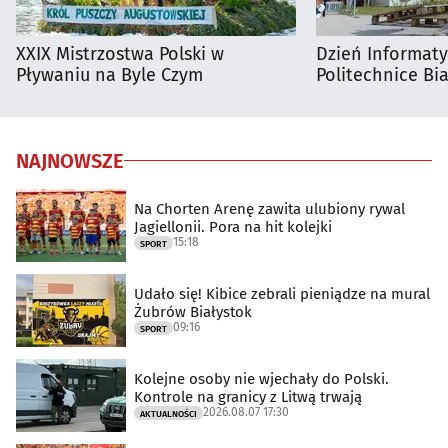
XXIX Mistrzostwa Polski w
Dzień Informat
Pływaniu na Byle Czym
Politechnice Bia
NAJNOWSZE
Na Chorten Arenę zawita ulubiony rywal
Jagiellonii. Pora na hit kolejki
15:18
SPORT
Udało się! Kibice zebrali pieniądze na mural
Żubrów Białystok
09:16
SPORT
Kolejne osoby nie wjechały do Polski.
Kontrole na granicy z Litwą trwają
2026.08.07 17:30
AKTUALNOŚCI