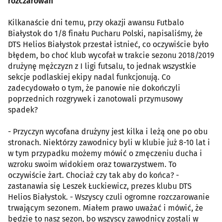
rozczarowań
Kilkanaście dni temu, przy okazji awansu Futbalo
Białystok do 1/8 finału Pucharu Polski, napisaliśmy, że
DTS Helios Białystok przestał istnieć, co oczywiście było
błędem, bo choć klub wycofał w trakcie sezonu 2018/2019
drużynę mężczyzn z I ligi futsalu, to jednak wszystkie
sekcje podlaskiej ekipy nadal funkcjonują. Co
zadecydowało o tym, że panowie nie dokończyli
poprzednich rozgrywek i zanotowali przymusowy
spadek?
- Przyczyn wycofana drużyny jest kilka i leżą one po obu
stronach. Niektórzy zawodnicy byli w klubie już 8-10 lat i
w tym przypadku możemy mówić o zmęczeniu ducha i
wzroku swoim widokiem oraz towarzystwem. To
oczywiście żart. Chociaż czy tak aby do końca? -
zastanawia się Leszek Łuckiewicz, prezes klubu DTS
Helios Białystok. - Wszyscy czuli ogromne rozczarowanie
trwającym sezonem. Miałem prawo uważać i mówić, że
będzie to nasz sezon, bo wszyscy zawodnicy zostali w