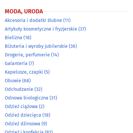
krawieckimi
Odzież dziecięca
(18)
MODA, URODA
Akcesoria i dodatki ślubne
(11)
Odzież dżinsowa
(9)
Artykuły kosmetyczne i fryzjerskie
(37)
Odzież i konfekcja
(81)
Bielizna
(18)
Biżuteria i wyroby jubilerskie
(36)
Odzież męska
(14)
Drogerie, perfumerie
(14)
Galanteria
(7)
Odzież używana
(8)
Kapelusze, czapki
(5)
Obuwie
(68)
Okulary i oprawy
(42)
Odchudzanie
(32)
Odnowa biologiczna
(31)
Pończosznicze artykuły
(7)
Odzież ciążowa
(2)
Pracownie krawieckie
(26)
Odzież dziecięca
(18)
Odzież dżinsowa
(9)
Salony fryzjerskie
(184)
Odzież i konfekcja
(81)