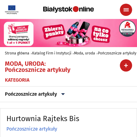
Strona główna
Katalog Firm i Instytucji
Moda, uroda
Pończosznicze artykuły
MODA, URODA
:
Pończosznicze artykuły
KATEGORIA
Pończosznicze artykuły
Akcesoria i dodatki ślubne
(11)
Hurtownia Rajteks Bis
Artykuły kosmetyczne i fryzjerskie
(37)
Pończosznicze artykuły