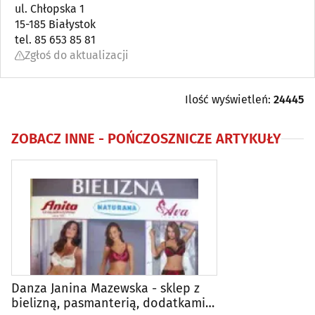
Bielizna
ul. Chłopska 1
(18)
15-185 Białystok
tel. 85 653 85 81
Biżuteria i wyroby jubilerskie
(36)
Zgłoś do aktualizacji
Drogerie, perfumerie
(14)
Ilość wyświetleń:
24445
Galanteria
(7)
ZOBACZ INNE -
POŃCZOSZNICZE ARTYKUŁY
Kapelusze, czapki
(5)
Obuwie
(68)
Odchudzanie
(32)
Odnowa biologiczna
(31)
Danza Janina Mazewska - sklep z
Odzież ciążowa
(2)
bielizną, pasmanterią, dodatkami