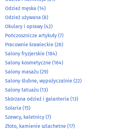
Odzież męska
(14)
Salony kosmetyczne
(164)
Odzież używana
(8)
Okulary i oprawy
(42)
Salony masażu
(29)
Pończosznicze artykuły
(7)
Salony ślubne, wypożyczalnie
(22)
Pracownie krawieckie
(26)
Salony fryzjerskie
(184)
Salony tatuażu
(13)
Salony kosmetyczne
(164)
Salony masażu
(29)
Skórzana odzież i galanteria
(13)
Salony ślubne, wypożyczalnie
(22)
Salony tatuażu
(13)
Solaria
(15)
Skórzana odzież i galanteria
(13)
Szewcy, kaletnicy
(7)
Solaria
(15)
Szewcy, kaletnicy
(7)
Złoto, kamienie szlachetne
(17)
Złoto, kamienie szlachetne
(17)