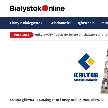
Firmy z Białegostoku
Wiadomości
Ogłoszenia
Imp
Konkursy
XXIV Podlaskie Święto Chleba
Lato z Churr
POLECAMY
Strona główna
Katalog Firm i Instytucji
Dom, mieszkani