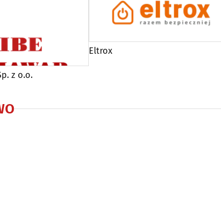
Eltrox
p. z o.o.
WO