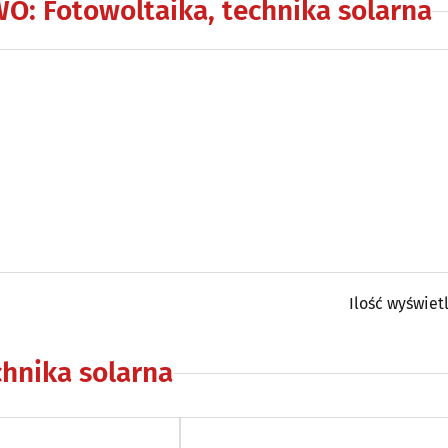
WO
:
Fotowoltaika, technika solarna
Ilość wyświet
chnika solarna