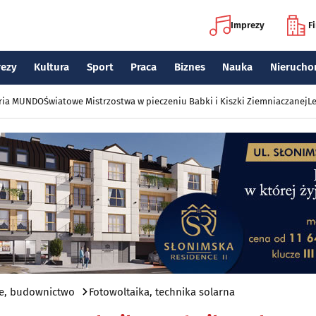
Imprezy
F
rezy
Kultura
Sport
Praca
Biznes
Nauka
Nierucho
eria MUNDO
Światowe Mistrzostwa w pieczeniu Babki i Kiszki Ziemniaczanej
Le
e, budownictwo
Fotowoltaika, technika solarna